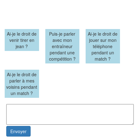
Ai-je le droit de
Puis-je parler
Ai-je le droit de
venir tirer en
avec mon
jouer sur mon
jean ?
entraîneur
téléphone
pendant une
pendant un
compétition ?
match ?
Ai-je le droit de
parler à mes
voisins pendant
un match ?
Envoyer