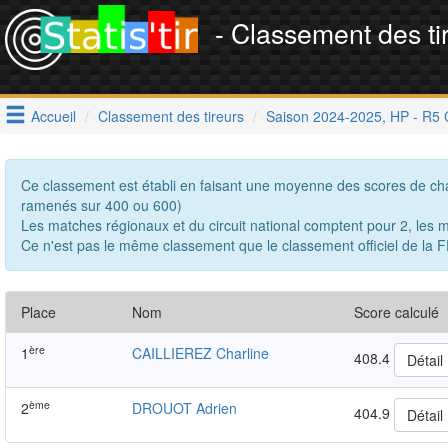
- Classement des ti
Accueil
Classement des tireurs
Saison 2024-2025, HP - R5 
Ce classement est établi en faisant une moyenne des scores de cha
ramenés sur 400 ou 600)
Les matches régionaux et du circuit national comptent pour 2, le
Ce n'est pas le même classement que le classement officiel de la F
Place
Nom
Score calculé
ère
1
CAILLIEREZ Charline
408.4
Détail
ème
2
DROUOT Adrien
404.9
Détail