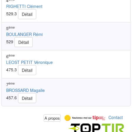
4
RIGHETTI Clément
529.3
Détail
ème
5
BOULANGER Rémi
529
Détail
ème
6
LEOST PETIT Véronique
475.3
Détail
ème
7
BROSSARD Magalie
457.6
Détail
Contact
A propos