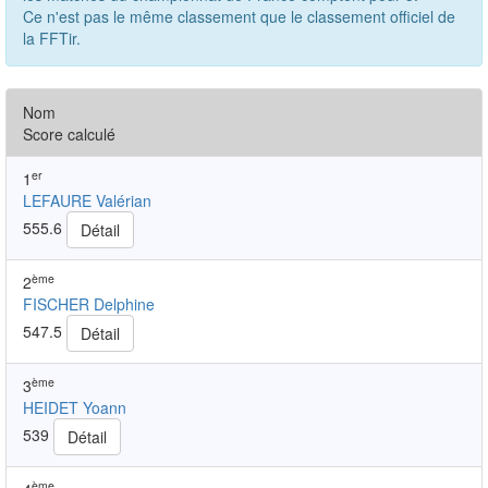
Ce n'est pas le même classement que le classement officiel de
la FFTir.
Nom
Score calculé
er
1
LEFAURE Valérian
555.6
Détail
ème
2
FISCHER Delphine
547.5
Détail
ème
3
HEIDET Yoann
539
Détail
ème