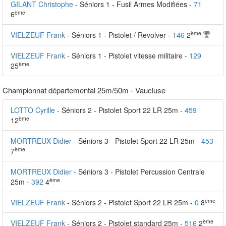
GILANT Christophe
- Séniors 1 - Fusil Armes Modifiées -
71
ème
6
ème
VIELZEUF Frank
- Séniors 1 - Pistolet / Revolver -
146
2
VIELZEUF Frank
- Séniors 1 - Pistolet vitesse militaire -
129
ème
25
Championnat départemental 25m/50m - Vaucluse
LOTTO Cyrille
- Séniors 2 - Pistolet Sport 22 LR 25m -
459
ème
12
MORTREUX Didier
- Séniors 3 - Pistolet Sport 22 LR 25m -
453
ème
7
MORTREUX Didier
- Séniors 3 - Pistolet Percussion Centrale
ème
25m -
392
4
ème
VIELZEUF Frank
- Séniors 2 - Pistolet Sport 22 LR 25m -
0
8
ème
VIELZEUF Frank
- Séniors 2 - Pistolet standard 25m -
516
2