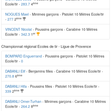
ème
Ecole/tir -
283.7
4
NOGUES Mael
- Minimes garçons - Pistolet 10 Mètres Ecole/tir
ème
-
277
2
VINCENT Nicolaï
- Poussins garçons - Carabine 10 Mètres
er
Ecole/tir -
342.3
1
Championnat régional Ecoles de tir - Ligue de Provence
BOMPARD Enguerrand
- Poussins garçons - Pistolet 10 Mètres
Ecole/tir -
0
DABANLI Elif
- Benjamins filles - Carabine 10 Mètres Ecole/tir -
ème
270.8
6
DABANLI Hifa
- Poussins filles - Pistolet 10 Mètres Ecole/tir -
ème
339
2
DABANLI Omer-Turhan
- Minimes garçons - Carabine 10 Mètres
ème
Ecole/tir -
264.2
8