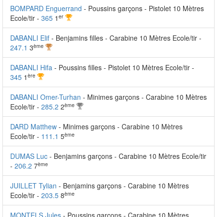
BOMPARD Enguerrand
- Poussins garçons - Pistolet 10 Mètres
er
Ecole/tir -
365
1
DABANLI Elif
- Benjamins filles - Carabine 10 Mètres Ecole/tir -
ème
247.1
3
DABANLI Hifa
- Poussins filles - Pistolet 10 Mètres Ecole/tir -
ère
345
1
DABANLI Omer-Turhan
- Minimes garçons - Carabine 10 Mètres
ème
Ecole/tir -
285.2
2
DARD Matthew
- Minimes garçons - Carabine 10 Mètres
ème
Ecole/tir -
111.1
5
DUMAS Luc
- Benjamins garçons - Carabine 10 Mètres Ecole/tir
ème
-
206.2
7
JUILLET Tylian
- Benjamins garçons - Carabine 10 Mètres
ème
Ecole/tir -
203.5
8
MONTELS Jules
- Poussins garçons - Carabine 10 Mètres