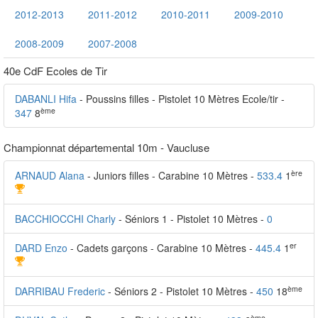
2012-2013
2011-2012
2010-2011
2009-2010
2008-2009
2007-2008
40e CdF Ecoles de Tir
DABANLI Hifa
- Poussins filles - Pistolet 10 Mètres Ecole/tir -
ème
347
8
Championnat départemental 10m - Vaucluse
ère
ARNAUD Alana
- Juniors filles - Carabine 10 Mètres -
533.4
1
BACCHIOCCHI Charly
- Séniors 1 - Pistolet 10 Mètres -
0
er
DARD Enzo
- Cadets garçons - Carabine 10 Mètres -
445.4
1
ème
DARRIBAU Frederic
- Séniors 2 - Pistolet 10 Mètres -
450
18
ème