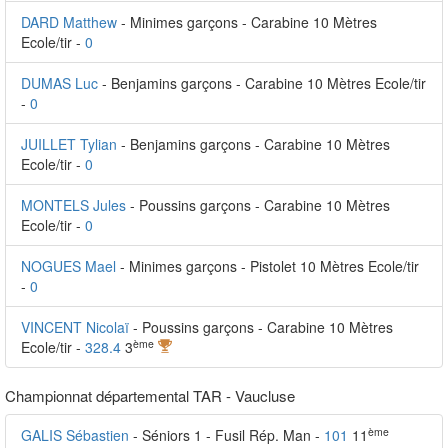
DARD Matthew
- Minimes garçons - Carabine 10 Mètres
Ecole/tir -
0
DUMAS Luc
- Benjamins garçons - Carabine 10 Mètres Ecole/tir
-
0
JUILLET Tylian
- Benjamins garçons - Carabine 10 Mètres
Ecole/tir -
0
MONTELS Jules
- Poussins garçons - Carabine 10 Mètres
Ecole/tir -
0
NOGUES Mael
- Minimes garçons - Pistolet 10 Mètres Ecole/tir
-
0
VINCENT Nicolaï
- Poussins garçons - Carabine 10 Mètres
ème
Ecole/tir -
328.4
3
Championnat départemental TAR - Vaucluse
ème
GALIS Sébastien
- Séniors 1 - Fusil Rép. Man -
101
11