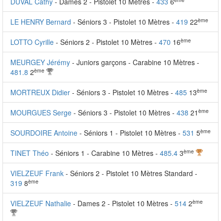
DUVAL Cathy
- Dames 2 - Pistolet 10 Mètres -
433
6
ème
LE HENRY Bernard
- Séniors 3 - Pistolet 10 Mètres -
419
22
ème
LOTTO Cyrille
- Séniors 2 - Pistolet 10 Mètres -
470
16
MEURGEY Jérémy
- Juniors garçons - Carabine 10 Mètres -
ème
481.8
2
ème
MORTREUX Didier
- Séniors 3 - Pistolet 10 Mètres -
485
13
ème
MOURGUES Serge
- Séniors 3 - Pistolet 10 Mètres -
438
21
ème
SOURDOIRE Antoine
- Séniors 1 - Pistolet 10 Mètres -
531
5
ème
TINET Théo
- Séniors 1 - Carabine 10 Mètres -
485.4
3
VIELZEUF Frank
- Séniors 2 - Pistolet 10 Mètres Standard -
ème
319
8
ème
VIELZEUF Nathalie
- Dames 2 - Pistolet 10 Mètres -
514
2