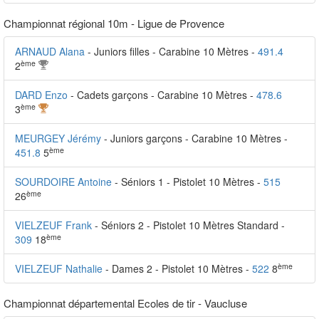
Championnat régional 10m - Ligue de Provence
ARNAUD Alana
- Juniors filles - Carabine 10 Mètres -
491.4
ème
2
DARD Enzo
- Cadets garçons - Carabine 10 Mètres -
478.6
ème
3
MEURGEY Jérémy
- Juniors garçons - Carabine 10 Mètres -
ème
451.8
5
SOURDOIRE Antoine
- Séniors 1 - Pistolet 10 Mètres -
515
ème
26
VIELZEUF Frank
- Séniors 2 - Pistolet 10 Mètres Standard -
ème
309
18
ème
VIELZEUF Nathalie
- Dames 2 - Pistolet 10 Mètres -
522
8
Championnat départemental Ecoles de tir - Vaucluse