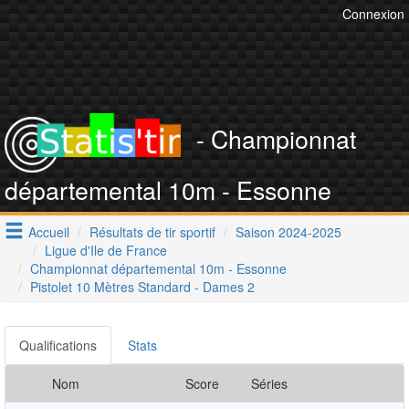
Connexion
- Championnat
départemental 10m - Essonne
Accueil
Résultats de tir sportif
Saison 2024-2025
Ligue d'Ile de France
Championnat départemental 10m - Essonne
Pistolet 10 Mètres Standard - Dames 2
Qualifications
Stats
Nom
Score
Séries