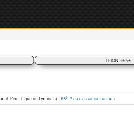
THION Hervé
ème
nal 10m - Ligue du Lyonnais) (
96
au classement actuel
)