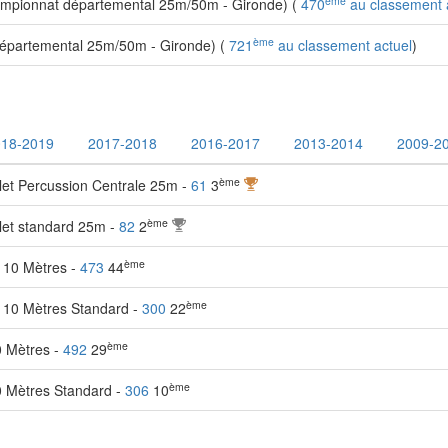
ème
mpionnat départemental 25m/50m - Gironde) (
470
au classement 
ème
partemental 25m/50m - Gironde) (
721
au classement actuel
)
018-2019
2017-2018
2016-2017
2013-2014
2009-2
ème
let Percussion Centrale 25m -
61
3
ème
let standard 25m -
82
2
ème
t 10 Mètres -
473
44
ème
t 10 Mètres Standard -
300
22
ème
0 Mètres -
492
29
ème
0 Mètres Standard -
306
10