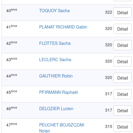
ème
40
TOQUOY Sacha
322
Détail
ème
41
PLANAT RICHARD Gabin
320
Détail
ème
42
FLOTTES Sacha
320
Détail
ème
43
LECLERC Sacha
320
Détail
ème
44
GAUTHIER Robin
320
Détail
ème
45
PFIRMANN Raphaël
317
Détail
ème
46
DELOZIER Lucien
317
Détail
ème
47
PEUCHET-BOJSZCZAK
315
Détail
Nolan