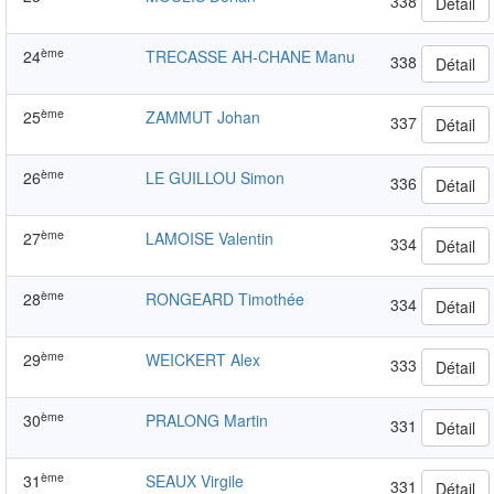
338
Détail
ème
24
TRECASSE AH-CHANE Manu
338
Détail
ème
25
ZAMMUT Johan
337
Détail
ème
26
LE GUILLOU Simon
336
Détail
ème
27
LAMOISE Valentin
334
Détail
ème
28
RONGEARD Timothée
334
Détail
ème
29
WEICKERT Alex
333
Détail
ème
30
PRALONG Martin
331
Détail
ème
31
SEAUX Virgile
331
Détail