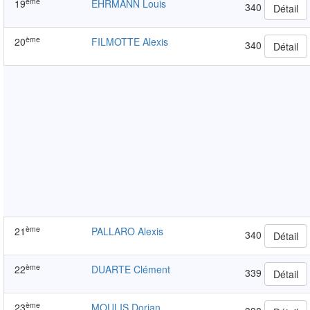
ème
19
EHRMANN Louis
340
Détail
ème
20
FILMOTTE Alexis
340
Détail
ème
21
PALLARO Alexis
340
Détail
ème
22
DUARTE Clément
339
Détail
ème
23
MOULIS Dorian