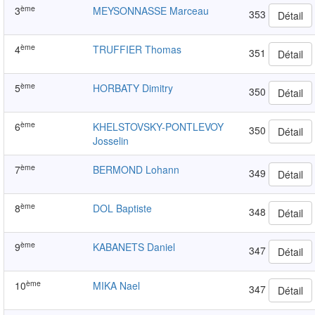
ème
3
MEYSONNASSE Marceau
353
Détail
ème
4
TRUFFIER Thomas
351
Détail
ème
5
HORBATY Dimitry
350
Détail
ème
6
KHELSTOVSKY-PONTLEVOY
350
Détail
Josselin
ème
7
BERMOND Lohann
349
Détail
ème
8
DOL Baptiste
348
Détail
ème
9
KABANETS Daniel
347
Détail
ème
10
MIKA Nael
347
Détail