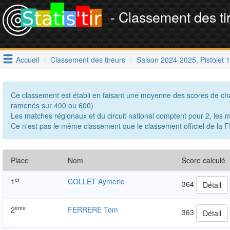
- Classement des ti
Accueil
Classement des tireurs
Saison 2024-2025, Pistolet 
Ce classement est établi en faisant une moyenne des scores de cha
ramenés sur 400 ou 600)
Les matches régionaux et du circuit national comptent pour 2, le
Ce n'est pas le même classement que le classement officiel de la F
Place
Nom
Score calculé
er
1
COLLET Aymeric
364
Détail
ème
2
FERRERE Tom
363
Détail