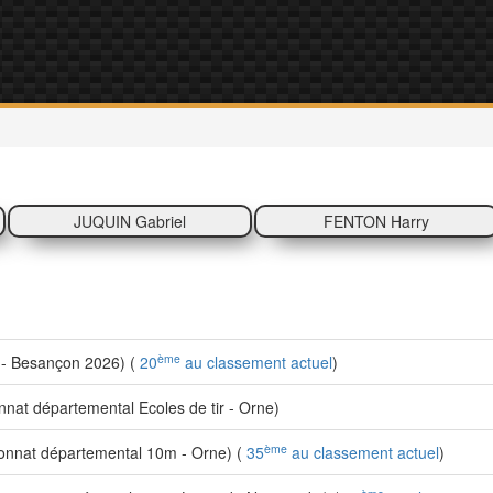
n
JUQUIN Gabriel
FENTON Harry
ème
- Besançon 2026) (
20
au classement actuel
)
at départemental Ecoles de tir - Orne)
ème
nnat départemental 10m - Orne) (
35
au classement actuel
)