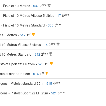
ème
 Pistolet 10 Mètres -
537
2
ème
Pistolet 10 Mètres Vitesse 5 cibles -
17
6
ème
- Pistolet 10 Mètres Standard -
336
5
er
t 10 Mètres -
517
1
ème
 10 Mètres Vitesse 5 cibles -
14
2
ème
t 10 Mètres Standard -
342
2
er
stolet Sport 22 LR 25m -
529
1
er
stolet standard 25m -
514
1
ème
ons - Pistolet standard 25m -
515
4
ème
ons - Pistolet Sport 22 LR 25m -
521
6