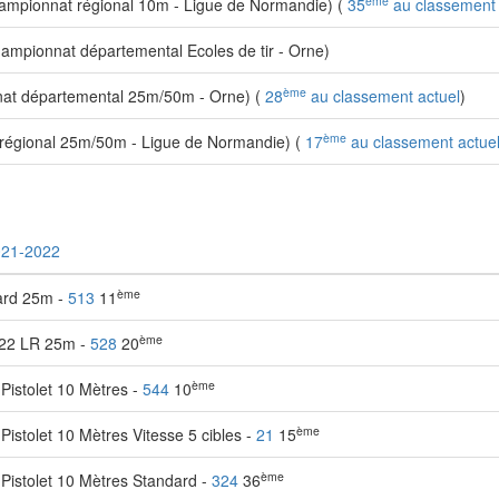
ème
mpionnat régional 10m - Ligue de Normandie) (
35
au classement 
mpionnat départemental Ecoles de tir - Orne)
ème
at départemental 25m/50m - Orne) (
28
au classement actuel
)
ème
égional 25m/50m - Ligue de Normandie) (
17
au classement actue
021-2022
ème
dard 25m -
513
11
ème
t 22 LR 25m -
528
20
ème
istolet 10 Mètres -
544
10
ème
stolet 10 Mètres Vitesse 5 cibles -
21
15
ème
Pistolet 10 Mètres Standard -
324
36