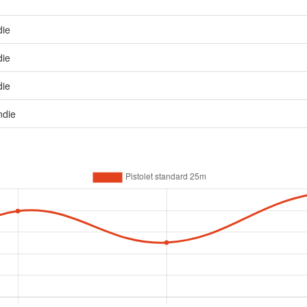
die
die
die
ndie