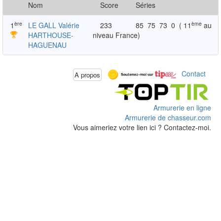
Nom
Score
Séries
ère
ème
1
LE GALL Valérie
233
85
75
73
0
( 11
au
HARTHOUSE-
niveau France)
HAGUENAU
Contact
A propos
Armurerie en ligne
Armurerie de chasseur.com
Vous aimeriez votre lien ici ? Contactez-moi.