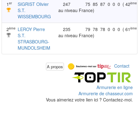
er
ème
1
SIGRIST Olivier
247
75
85
87
0
0
0
( 42
S.T.
au niveau France)
WISSEMBOURG
ème
ème
2
LEROY Pierre
235
79
78
78
0
0
0
( 61
S.T.
au niveau France)
STRASBOURG-
MUNDOLSHEIM
Contact
A propos
Armurerie en ligne
Armurerie de chasseur.com
Vous aimeriez votre lien ici ? Contactez-moi.