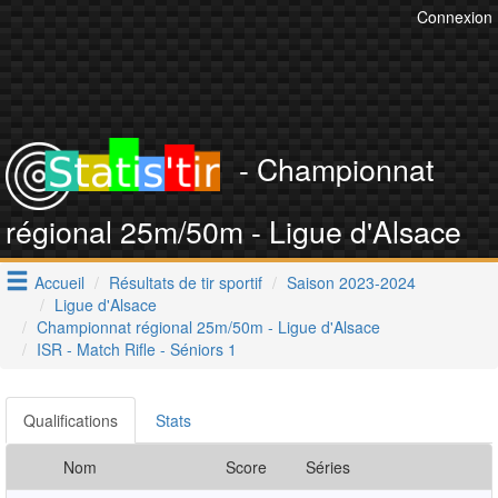
Connexion
- Championnat
régional 25m/50m - Ligue d'Alsace
Accueil
Résultats de tir sportif
Saison 2023-2024
Ligue d'Alsace
Championnat régional 25m/50m - Ligue d'Alsace
ISR - Match Rifle - Séniors 1
Qualifications
Stats
Nom
Score
Séries