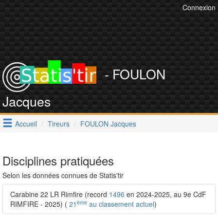
Connexion
- FOULON
Jacques
Accueil
Tireurs
FOULON Jacques
Disciplines pratiquées
Selon les données connues de Statis'tir
Carabine 22 LR Rimfire (record
1496
en 2024-2025, au 9e CdF
ème
RIMFIRE - 2025) (
21
au classement actuel
)