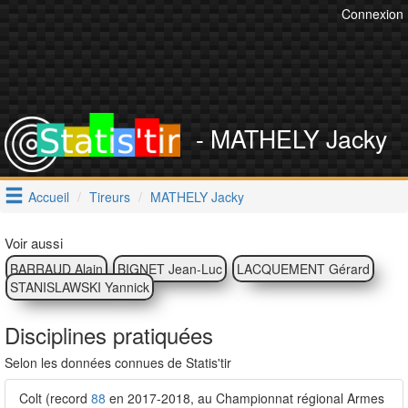
Connexion
- MATHELY Jacky
Accueil
Tireurs
MATHELY Jacky
Voir aussi
BARRAUD Alain
BIGNET Jean-Luc
LACQUEMENT Gérard
STANISLAWSKI Yannick
Disciplines pratiquées
Selon les données connues de Statis'tir
Colt (record
88
en 2017-2018, au Championnat régional Armes