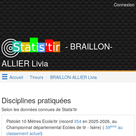
Connexion
- BRAILLON-
ALLIER Livia
Accueil
Tireurs
BRAILLON-ALLIER Livia
Disciplines pratiquées
Selon les données connues de Statis'tir
Pistolet 10 Mètres Ecole/tir (record
354
en 2025-2026, au
ème
Championnat départemental Ecoles de tir - Isère) (
39
au
classement actuel
)