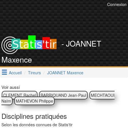
Connexion
- JOANNET
Maxence
Accueil
Tireurs
JOANNET Maxence
Voir aussi
CLEMENT Rachel
BARRIQUAND Jean-Paul
MECHTAOUI
Naïm
MATHEVON Philippe
Disciplines pratiquées
Selon les données connues de Statis'tir