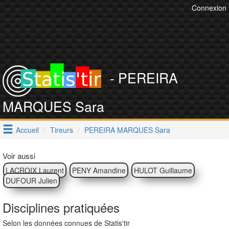
Connexion
- PEREIRA
MARQUES Sara
Accueil
Tireurs
PEREIRA MARQUES Sara
Voir aussi
LACROIX Laurent
PENY Amandine
HULOT Guillaume
DUFOUR Julien
Disciplines pratiquées
Selon les données connues de Statis'tir