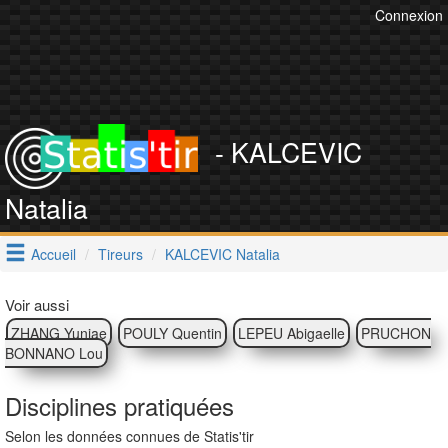
Connexion
- KALCEVIC
Natalia
Accueil
Tireurs
KALCEVIC Natalia
Voir aussi
ZHANG Yunjae
POULY Quentin
LEPEU Abigaelle
PRUCHON
BONNANO Lou
Disciplines pratiquées
Selon les données connues de Statis'tir