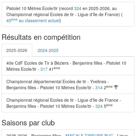
Pistolet 10 Mètres Ecole/tir (record
324
en 2025-2026, au
Championnat régional Ecoles de tir - Ligue d'Ile de France) (
ème
45
au classement actuel
)
Résultats en compétition
2025-2026
2024-2025
40e CdF Ecoles de Tir à Béziers - Benjamins filles - Pistolet 10
ème
Mètres Ecole/tir -
317
41
Championnat départemental Ecoles de tir - Yvelines -
ème
Benjamins filles - Pistolet 10 Mètres Ecole/tir -
314
2
Championnat régional Ecoles de tir - Ligue d'Ile de France -
ème
Benjamins filles - Pistolet 10 Mètres Ecole/tir -
324
5
Saisons par club
2025-2026 - Benjamins filles -
AMICALE TIREURS BUC
- Ligue