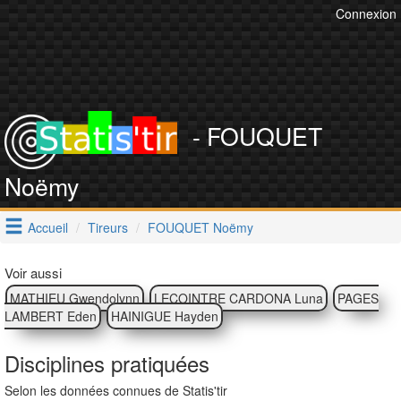
Connexion
- FOUQUET
Noëmy
Accueil
Tireurs
FOUQUET Noëmy
Voir aussi
MATHIEU Gwendolynn
LECOINTRE CARDONA Luna
PAGES
LAMBERT Eden
HAINIGUE Hayden
Disciplines pratiquées
Selon les données connues de Statis'tir