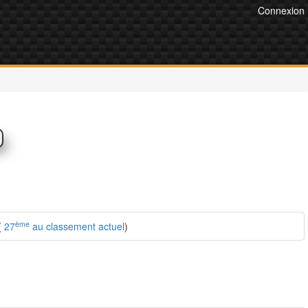
Connexion
ème
(
27
au classement actuel
)