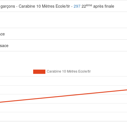
ème
 garçons - Carabine 10 Mètres Ecole/tir -
297
22
après finale
ace
lsace