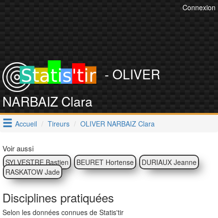
Connexion
- OLIVER
NARBAIZ Clara
Accueil
Tireurs
OLIVER NARBAIZ Clara
Voir aussi
SYLVESTRE Bastien
BEURET Hortense
DURIAUX Jeanne
RASKATOW Jade
Disciplines pratiquées
Selon les données connues de Statis'tir