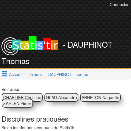
Connexion
- DAUPHINOT
Thomas
Accueil
Tireurs
DAUPHINOT Thomas
Voir aussi
CHARLIER Christine
GLAD Alexandre
ARNETON Nagaette
ZAHLEN Pierre
Disciplines pratiquées
Selon les données connues de Statis'tir