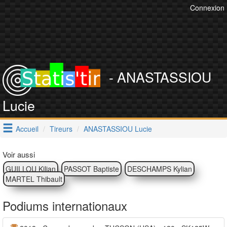
Connexion
- ANASTASSIOU
Lucie
Accueil
Tireurs
ANASTASSIOU Lucie
Voir aussi
GUILLOU Kilian
PASSOT Baptiste
DESCHAMPS Kylian
MARTEL Thibault
Podiums internationaux