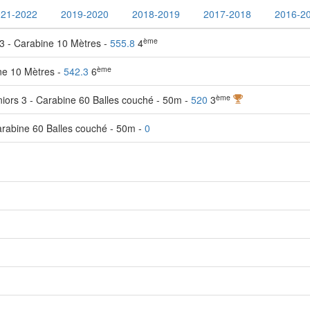
021-2022
2019-2020
2018-2019
2017-2018
2016-2
ème
3 - Carabine 10 Mètres -
555.8
4
ème
ine 10 Mètres -
542.3
6
ème
ors 3 - Carabine 60 Balles couché - 50m -
520
3
arabine 60 Balles couché - 50m -
0