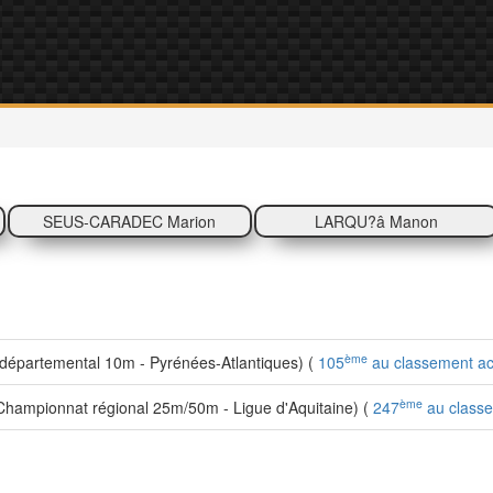
SEUS-CARADEC Marion
LARQU?â Manon
ème
épartemental 10m - Pyrénées-Atlantiques) (
105
au classement ac
ème
hampionnat régional 25m/50m - Ligue d'Aquitaine) (
247
au classe