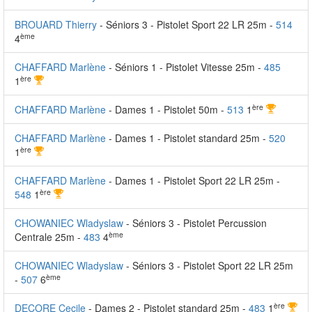
BROUARD Thierry
- Séniors 3 - Pistolet Sport 22 LR 25m -
514
ème
4
CHAFFARD Marlène
- Séniors 1 - Pistolet Vitesse 25m -
485
ère
1
ère
CHAFFARD Marlène
- Dames 1 - Pistolet 50m -
513
1
CHAFFARD Marlène
- Dames 1 - Pistolet standard 25m -
520
ère
1
CHAFFARD Marlène
- Dames 1 - Pistolet Sport 22 LR 25m -
ère
548
1
CHOWANIEC Wladyslaw
- Séniors 3 - Pistolet Percussion
ème
Centrale 25m -
483
4
CHOWANIEC Wladyslaw
- Séniors 3 - Pistolet Sport 22 LR 25m
ème
-
507
6
ère
DECORE Cecile
- Dames 2 - Pistolet standard 25m -
483
1