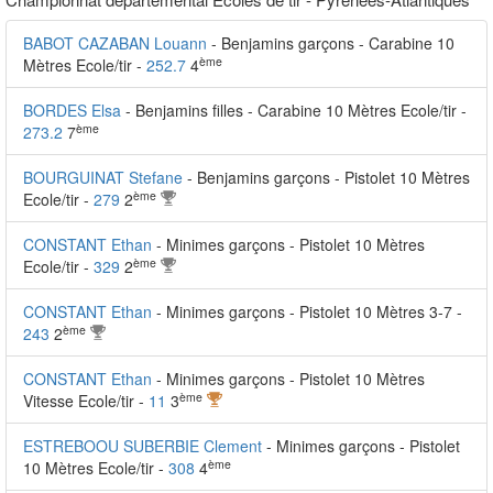
BABOT CAZABAN Louann
- Benjamins garçons - Carabine 10
ème
Mètres Ecole/tir -
252.7
4
BORDES Elsa
- Benjamins filles - Carabine 10 Mètres Ecole/tir -
ème
273.2
7
BOURGUINAT Stefane
- Benjamins garçons - Pistolet 10 Mètres
ème
Ecole/tir -
279
2
CONSTANT Ethan
- Minimes garçons - Pistolet 10 Mètres
ème
Ecole/tir -
329
2
CONSTANT Ethan
- Minimes garçons - Pistolet 10 Mètres 3-7 -
ème
243
2
CONSTANT Ethan
- Minimes garçons - Pistolet 10 Mètres
ème
Vitesse Ecole/tir -
11
3
ESTREBOOU SUBERBIE Clement
- Minimes garçons - Pistolet
ème
10 Mètres Ecole/tir -
308
4