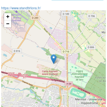
https://www.standtirlons.fr/
+
−