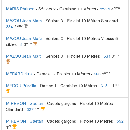
ème
MARIS Philippe
- Séniors 2 - Carabine 10 Mètres -
558.9
4
MAZOU Jean-Marc
- Séniors 3 - Pistolet 10 Mètres Standard -
ème
334
2
MAZOU Jean-Marc
- Séniors 3 - Pistolet 10 Mètres Vitesse 5
ème
cibles -
8
3
ème
MAZOU Jean-Marc
- Séniors 3 - Pistolet 10 Mètres -
534
3
ème
MEDARD Nina
- Dames 1 - Pistolet 10 Mètres -
466
5
ère
MEDOU Priscilla
- Dames 1 - Carabine 10 Mètres -
615.1
1
MIREMONT Gaétan
- Cadets garçons - Pistolet 10 Mètres
er
Standard -
327
1
MIREMONT Gaétan
- Cadets garçons - Pistolet 10 Mètres -
552
er
1