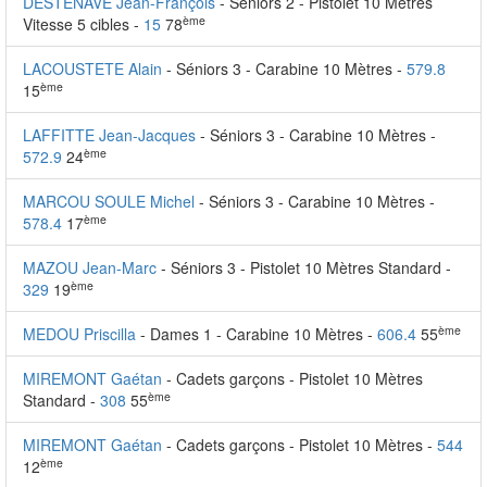
DESTENAVE Jean-François
- Séniors 2 - Pistolet 10 Mètres
ème
Vitesse 5 cibles -
15
78
LACOUSTETE Alain
- Séniors 3 - Carabine 10 Mètres -
579.8
ème
15
LAFFITTE Jean-Jacques
- Séniors 3 - Carabine 10 Mètres -
ème
572.9
24
MARCOU SOULE Michel
- Séniors 3 - Carabine 10 Mètres -
ème
578.4
17
MAZOU Jean-Marc
- Séniors 3 - Pistolet 10 Mètres Standard -
ème
329
19
ème
MEDOU Priscilla
- Dames 1 - Carabine 10 Mètres -
606.4
55
MIREMONT Gaétan
- Cadets garçons - Pistolet 10 Mètres
ème
Standard -
308
55
MIREMONT Gaétan
- Cadets garçons - Pistolet 10 Mètres -
544
ème
12