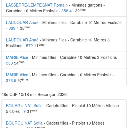
LASSERRE-LEMPEGNAT Romain
- Minimes garçons -
ème
Carabine 10 Mètres Ecole/tir -
358.4
132
LAUDOUAR Anaé
- Minimes filles - Carabine 10 Mètres Ecole/tir
ème
-
389.4
38
LAUDOUAR Anaé
- Minimes filles - Carabine 10 Mètres 3
ème
Positions -
572
11
MARIE Alice
- Minimes filles - Carabine 10 Mètres 3 Positions -
ème
538
54
MARIE Alice
- Minimes filles - Carabine 10 Mètres Ecole/tir -
ème
373.5
97
48e CdF 10/18 m - Besançon 2026
BOURGUINAT Sofia
- Cadets filles - Pistolet 10 Mètres Vitesse
ème
5 cibles -
9
31
BOURGUINAT Sofia
- Cadets filles - Pistolet 10 Mètres
ème