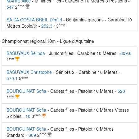
MARIE Alice
- Minimes filles - Carabine 10 Mètres 3 Positions -
ème
547
2
SA DA COSTA BREIL Dimitri
- Benjamins garçons - Carabine 10
ème
Mètres Ecole/tir -
252.3
13
Championnat régional 10m - Ligue d'Aquitaine
BASUYAUX Bélinda
- Juniors filles - Carabine 10 Mètres -
609.6
ère
1
BASUYAUX Christophe
- Séniors 2 - Carabine 10 Mètres -
ème
570.1
5
BOURGUINAT Sofia
- Cadets filles - Pistolet 10 Mètres -
520
ère
1
BOURGUINAT Sofia
- Cadets filles - Pistolet 10 Mètres Vitesse
ème
5 cibles -
10
3
BOURGUINAT Sofia
- Cadets filles - Pistolet 10 Mètres
ème
Standard -
309
2