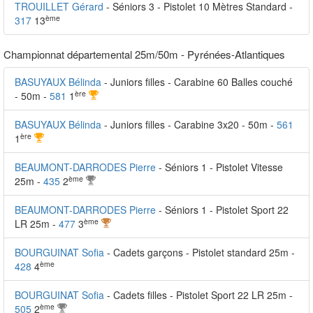
TROUILLET Gérard
- Séniors 3 - Pistolet 10 Mètres Standard -
ème
317
13
Championnat départemental 25m/50m - Pyrénées-Atlantiques
BASUYAUX Bélinda
- Juniors filles - Carabine 60 Balles couché
ère
- 50m -
581
1
BASUYAUX Bélinda
- Juniors filles - Carabine 3x20 - 50m -
561
ère
1
BEAUMONT-DARRODES Pierre
- Séniors 1 - Pistolet Vitesse
ème
25m -
435
2
BEAUMONT-DARRODES Pierre
- Séniors 1 - Pistolet Sport 22
ème
LR 25m -
477
3
BOURGUINAT Sofia
- Cadets garçons - Pistolet standard 25m -
ème
428
4
BOURGUINAT Sofia
- Cadets filles - Pistolet Sport 22 LR 25m -
ème
505
2