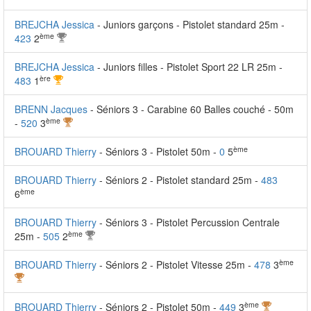
BREJCHA Jessica
- Juniors garçons - Pistolet standard 25m -
ème
423
2
BREJCHA Jessica
- Juniors filles - Pistolet Sport 22 LR 25m -
ère
483
1
BRENN Jacques
- Séniors 3 - Carabine 60 Balles couché - 50m
ème
-
520
3
ème
BROUARD Thierry
- Séniors 3 - Pistolet 50m -
0
5
BROUARD Thierry
- Séniors 2 - Pistolet standard 25m -
483
ème
6
BROUARD Thierry
- Séniors 3 - Pistolet Percussion Centrale
ème
25m -
505
2
ème
BROUARD Thierry
- Séniors 2 - Pistolet Vitesse 25m -
478
3
ème
BROUARD Thierry
- Séniors 2 - Pistolet 50m -
449
3