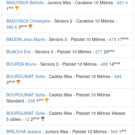
BASUYAUX Bélinda
- Juniors filles - Carabine 10 Mètres -
621.4
ère
1
BASUYAUX Christophe
- Séniors 2 - Carabine 10 Mètres -
ème
582.6
3
ème
BAUDIN Jean-Marie
- Séniors 3 - Pistolet 10 Mètres -
475
17
ème
BIJAOUI Eric
- Séniors 3 - Pistolet 10 Mètres -
377
29
ème
BOURDA Bruno
- Séniors 3 - Pistolet 10 Mètres -
486
14
BOURGUINAT Sofia
- Cadets filles - Pistolet 10 Mètres -
484
ème
3
BOURGUINAT Sofia
- Cadets filles - Pistolet 10 Mètres
ère
Standard -
338
1
BOURGUINAT Sofia
- Cadets filles - Pistolet 10 Mètres Vitesse
ème
5 cibles -
12
2
ère
BREJCHA Jessica
- Juniors filles - Pistolet 10 Mètres -
505
1