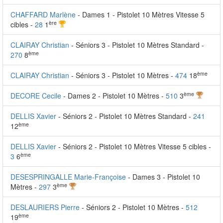
CHAFFARD Marlène
- Dames 1 - Pistolet 10 Mètres Vitesse 5
ère
cibles -
28
1
CLAIRAY Christian
- Séniors 3 - Pistolet 10 Mètres Standard -
ème
270
8
ème
CLAIRAY Christian
- Séniors 3 - Pistolet 10 Mètres -
474
18
ème
DECORE Cecile
- Dames 2 - Pistolet 10 Mètres -
510
3
DELLIS Xavier
- Séniors 2 - Pistolet 10 Mètres Standard -
241
ème
12
DELLIS Xavier
- Séniors 2 - Pistolet 10 Mètres Vitesse 5 cibles -
ème
3
6
DESESPRINGALLE Marie-Françoise
- Dames 3 - Pistolet 10
ème
Mètres -
297
3
DESLAURIERS Pierre
- Séniors 2 - Pistolet 10 Mètres -
512
ème
19