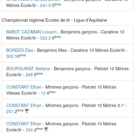
ème
Mètres Ecole/tir -
241.5
5
Championnat régional Ecoles de tir - Ligue d'Aquitaine
BABOT CAZABAN Louann
- Benjamins garçons - Carabine 10
ème
Mètres Ecole/tir -
322.2
6
BORDES Elsa
- Benjamins filles - Carabine 10 Mètres Ecole/tir -
ème
302
10
BOURGUINAT Stefane
- Benjamins garçons - Pistolet 10 Mètres
ème
Ecole/tir -
248
5
CONSTANT Ethan
- Minimes garçons - Pistolet 10 Mètres
ème
Vitesse Ecole/tir -
13
4
CONSTANT Ethan
- Minimes garçons - Pistolet 10 Mètres 3-7 -
ème
251
2
CONSTANT Ethan
- Minimes garçons - Pistolet 10 Mètres
ème
Ecole/tir -
334
2