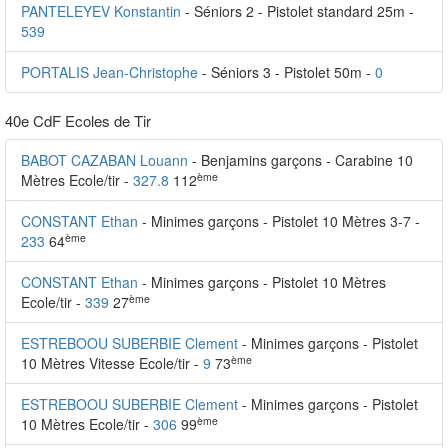
PANTELEYEV Konstantin
- Séniors 2 - Pistolet standard 25m -
539
PORTALIS Jean-Christophe
- Séniors 3 - Pistolet 50m -
0
40e CdF Ecoles de Tir
BABOT CAZABAN Louann
- Benjamins garçons - Carabine 10
ème
Mètres Ecole/tir -
327.8
112
CONSTANT Ethan
- Minimes garçons - Pistolet 10 Mètres 3-7 -
ème
233
64
CONSTANT Ethan
- Minimes garçons - Pistolet 10 Mètres
ème
Ecole/tir -
339
27
ESTREBOOU SUBERBIE Clement
- Minimes garçons - Pistolet
ème
10 Mètres Vitesse Ecole/tir -
9
73
ESTREBOOU SUBERBIE Clement
- Minimes garçons - Pistolet
ème
10 Mètres Ecole/tir -
306
99