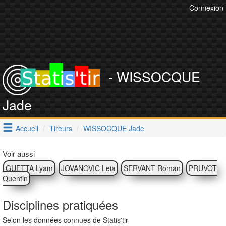
Connexion
- WISSOCQUE
Jade
Accueil
Tireurs
WISSOCQUE Jade
Voir aussi
GUETTA Lyam
JOVANOVIC Leia
SERVANT Roman
PRUVOT
Quentin
Disciplines pratiquées
Selon les données connues de Statis'tir