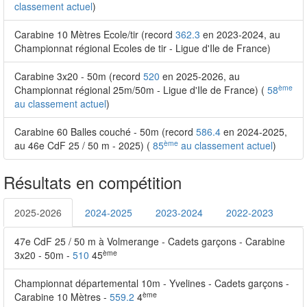
classement actuel
)
Carabine 10 Mètres Ecole/tir (record
362.3
en 2023-2024, au
Championnat régional Ecoles de tir - Ligue d'Ile de France)
Carabine 3x20 - 50m (record
520
en 2025-2026, au
ème
Championnat régional 25m/50m - Ligue d'Ile de France) (
58
au classement actuel
)
Carabine 60 Balles couché - 50m (record
586.4
en 2024-2025,
ème
au 46e CdF 25 / 50 m - 2025) (
85
au classement actuel
)
Résultats en compétition
2025-2026
2024-2025
2023-2024
2022-2023
47e CdF 25 / 50 m à Volmerange - Cadets garçons - Carabine
ème
3x20 - 50m -
510
45
Championnat départemental 10m - Yvelines - Cadets garçons -
ème
Carabine 10 Mètres -
559.2
4