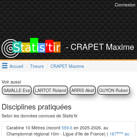
Connexion
- CRAPET Maxime
Accueil
Tireurs
CRAPET Maxime
Voir aussi
SAVALLE Eva
LARTOT Roland
ARRIS Aksil
GUYON Ruben
Disciplines pratiquées
Selon les données connues de Statis'tir
Carabine 10 Mètres (record
559.6
en 2025-2026, au
ème
Championnat régional 10m - Ligue d'Ile de France) (
167
au