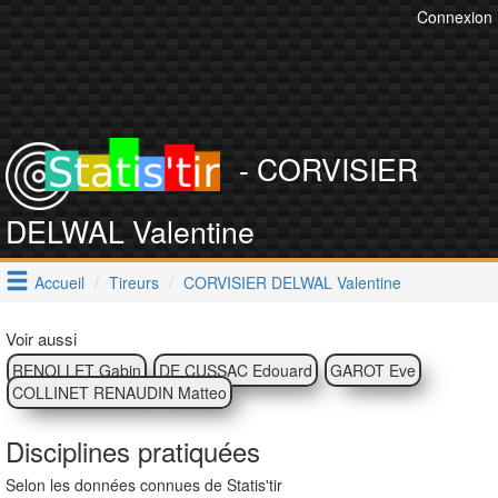
Connexion
- CORVISIER
DELWAL Valentine
Accueil
Tireurs
CORVISIER DELWAL Valentine
Voir aussi
RENOLLET Gabin
DE CUSSAC Edouard
GAROT Eve
COLLINET RENAUDIN Matteo
Disciplines pratiquées
Selon les données connues de Statis'tir