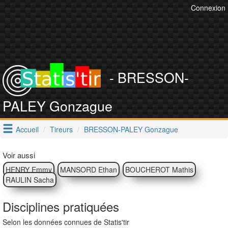
Connexion
- BRESSON-
PALEY Gonzague
Accueil
Tireurs
BRESSON-PALEY Gonzague
Voir aussi
HENRY Emmy
MANSORD Ethan
BOUCHEROT Mathis
RAULIN Sacha
Disciplines pratiquées
Selon les données connues de Statis'tir