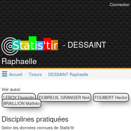
Connexion
- DESSAINT
Raphaelle
Accueil
Tireurs
DESSAINT Raphaelle
Voir aussi
LEROY Florentin
DUBREUIL GRANGER Noé
FOUBERT Hector
BRAILLION Mathéo
Disciplines pratiquées
Selon les données connues de Statis'tir