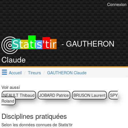
Connexion
- GAUTHERON
Claude
Accueil
Tireurs
GAUTHERON Claude
Voir aussi
NEAULT Thibaud
JOBARD Patrice
BRUSON Laurent
SPY
Roland
Disciplines pratiquées
Selon les données connues de Statis'tir