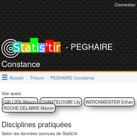
Connexion
- PEGHAIRE
Constance
Accueil
Tireurs
PEGHAIRE Constance
Voir aussi
GALLIEN Alisson
CHANTELOUBE Lily
WERCKMEISTER Evhan
ROCHE DELABRE Manon
Disciplines pratiquées
Selon les données connues de Statis'tir