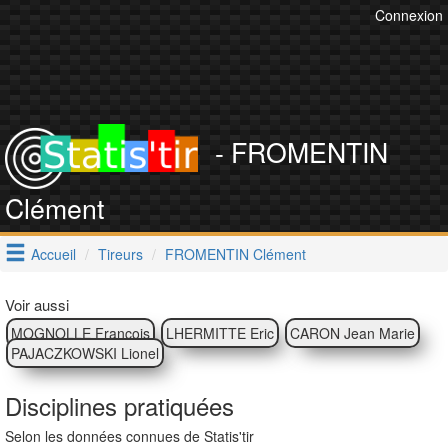
Connexion
- FROMENTIN
Clément
Accueil
Tireurs
FROMENTIN Clément
Voir aussi
MOGNOLLE François
LHERMITTE Eric
CARON Jean Marie
PAJACZKOWSKI Lionel
Disciplines pratiquées
Selon les données connues de Statis'tir