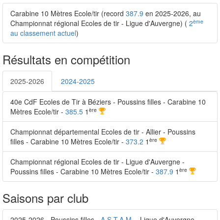
Carabine 10 Mètres Ecole/tir (record
387.9
en 2025-2026, au
ème
Championnat régional Ecoles de tir - Ligue d'Auvergne) (
2
au classement actuel
)
Résultats en compétition
2025-2026
2024-2025
40e CdF Ecoles de Tir à Béziers - Poussins filles - Carabine 10
ère
Mètres Ecole/tir -
385.5
1
Championnat départemental Ecoles de tir - Allier - Poussins
ère
filles - Carabine 10 Mètres Ecole/tir -
373.2
1
Championnat régional Ecoles de tir - Ligue d'Auvergne -
ère
Poussins filles - Carabine 10 Mètres Ecole/tir -
387.9
1
Saisons par club
2025-2026 - Poussins filles -
A.S.T.A.M.
- Ligue d'Auvergne