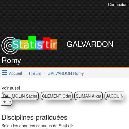
Connexion
- GALVARDON
Romy
Accueil
Tireurs
GALVARDON Romy
Voir aussi
DAL MOLIN Sacha
CLEMENT Odin
SLIMAN Alicia
JACQUIN
Irène
Disciplines pratiquées
Selon les données connues de Statis'tir