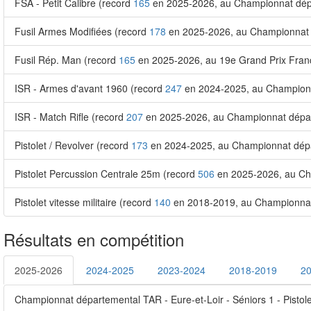
FSA - Petit Calibre (record
165
en 2025-2026, au Championnat dépa
Fusil Armes Modifiées (record
178
en 2025-2026, au Championnat ré
Fusil Rép. Man (record
165
en 2025-2026, au 19e Grand Prix Fran
ISR - Armes d'avant 1960 (record
247
en 2024-2025, au Championn
ISR - Match Rifle (record
207
en 2025-2026, au Championnat départ
Pistolet / Revolver (record
173
en 2024-2025, au Championnat dépar
Pistolet Percussion Centrale 25m (record
506
en 2025-2026, au Cha
Pistolet vitesse militaire (record
140
en 2018-2019, au Championnat 
Résultats en compétition
2025-2026
2024-2025
2023-2024
2018-2019
2
Championnat départemental TAR - Eure-et-Loir - Séniors 1 - Pistole