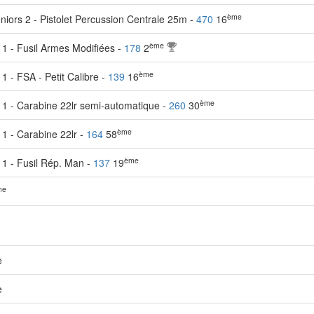
ème
iors 2 - Pistolet Percussion Centrale 25m -
470
16
ème
 1 - Fusil Armes Modifiées -
178
2
ème
1 - FSA - Petit Calibre -
139
16
ème
 1 - Carabine 22lr semi-automatique -
260
30
ème
 1 - Carabine 22lr -
164
58
ème
 1 - Fusil Rép. Man -
137
19
me
e
e