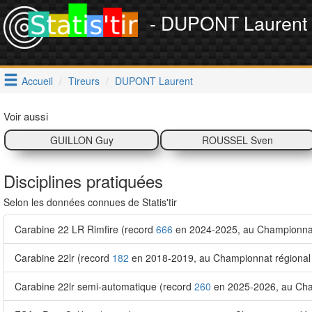
- DUPONT Laurent
Accueil
Tireurs
DUPONT Laurent
Voir aussi
GUILLON Guy
ROUSSEL Sven
Disciplines pratiquées
Selon les données connues de Statis'tir
Carabine 22 LR Rimfire (record
666
en 2024-2025, au Championnat r
Carabine 22lr (record
182
en 2018-2019, au Championnat régional T
Carabine 22lr semi-automatique (record
260
en 2025-2026, au Cham