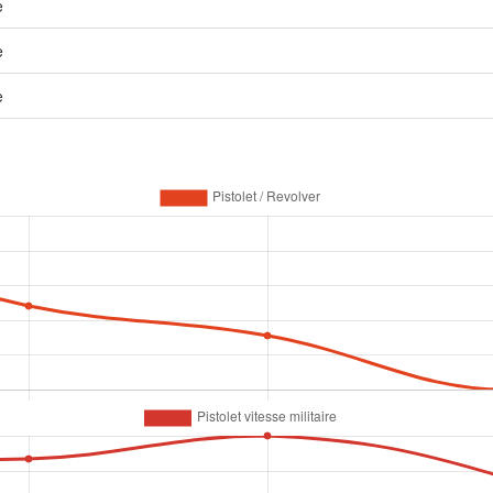
e
e
e