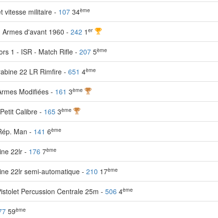
ème
 vitesse militaire -
107
34
er
- Armes d'avant 1960 -
242
1
ème
s 1 - ISR - Match Rifle -
207
5
ème
rabine 22 LR Rimfire -
651
4
ème
 Armes Modifiées -
161
3
ème
etit Calibre -
165
3
ème
 Rép. Man -
141
6
ème
ne 22lr -
176
7
ème
ine 22lr semi-automatique -
210
17
ème
istolet Percussion Centrale 25m -
506
4
ème
77
59