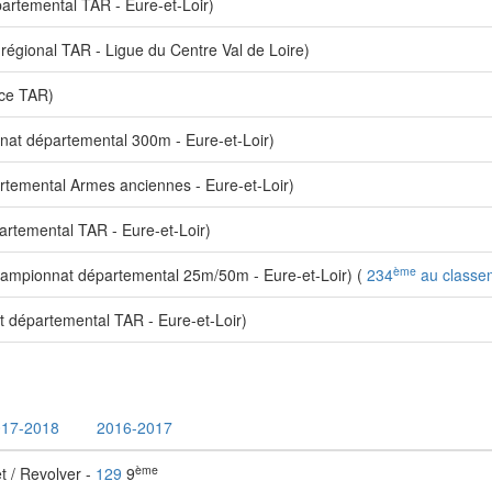
rtemental TAR - Eure-et-Loir)
gional TAR - Ligue du Centre Val de Loire)
ce TAR)
at départemental 300m - Eure-et-Loir)
emental Armes anciennes - Eure-et-Loir)
temental TAR - Eure-et-Loir)
ème
mpionnat départemental 25m/50m - Eure-et-Loir) (
234
au classem
départemental TAR - Eure-et-Loir)
017-2018
2016-2017
ème
t / Revolver -
129
9