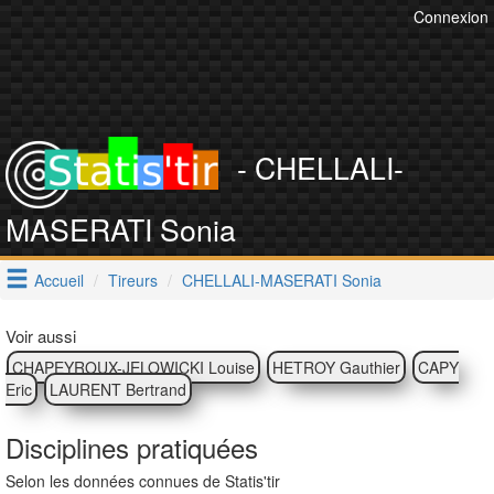
Connexion
- CHELLALI-
MASERATI Sonia
Accueil
Tireurs
CHELLALI-MASERATI Sonia
Voir aussi
CHAPEYROUX-JELOWICKI Louise
HETROY Gauthier
CAPY
Eric
LAURENT Bertrand
Disciplines pratiquées
Selon les données connues de Statis'tir