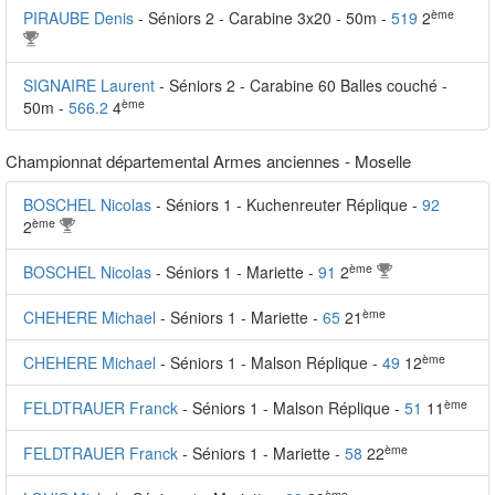
ème
PIRAUBE Denis
- Séniors 2 - Carabine 3x20 - 50m -
519
2
SIGNAIRE Laurent
- Séniors 2 - Carabine 60 Balles couché -
ème
50m -
566.2
4
Championnat départemental Armes anciennes - Moselle
BOSCHEL Nicolas
- Séniors 1 - Kuchenreuter Réplique -
92
ème
2
ème
BOSCHEL Nicolas
- Séniors 1 - Mariette -
91
2
ème
CHEHERE Michael
- Séniors 1 - Mariette -
65
21
ème
CHEHERE Michael
- Séniors 1 - Malson Réplique -
49
12
ème
FELDTRAUER Franck
- Séniors 1 - Malson Réplique -
51
11
ème
FELDTRAUER Franck
- Séniors 1 - Mariette -
58
22
ème