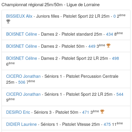
Championnat régional 25m/50m - Ligue de Lorraine
ème
BISSIEUX Alix
- Juniors filles - Pistolet Sport 22 LR 25m -
0
2
ème
BOISNET Céline
- Dames 2 - Pistolet standard 25m -
434
8
ème
BOISNET Céline
- Dames 2 - Pistolet 50m -
449
3
BOISNET Céline
- Dames 2 - Pistolet Sport 22 LR 25m -
498
ème
6
CICERO Jonathan
- Séniors 1 - Pistolet Percussion Centrale
ème
25m -
506
7
CICERO Jonathan
- Séniors 1 - Pistolet Sport 22 LR 25m -
544
ème
9
ème
DESIRO Eric
- Séniors 3 - Pistolet 50m -
471
3
ème
DIDIER Laurène
- Séniors 1 - Pistolet Vitesse 25m -
475
11