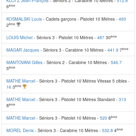
KLOTZ Jean-François
- Séniors 2 - Carabine 10 Mètres -
512.8
ème
6
KOSMALSKI Louis
- Cadets garçons - Pistolet 10 Mètres -
493
ème
2
ème
LOUIS Michel
- Séniors 3 - Pistolet 10 Mètres -
487
30
ème
MAGAR Jacques
- Séniors 3 - Carabine 10 Mètres -
441.9
7
MANTOVANI Gilles
- Séniors 2 - Carabine 10 Mètres -
546.7
ème
5
MATHE Marcel
- Séniors 3 - Pistolet 10 Mètres Vitesse 5 cibles -
ème
16
3
MATHE Marcel
- Séniors 3 - Pistolet 10 Mètres Standard -
313
ème
8
ème
MATHE Marcel
- Séniors 3 - Pistolet 10 Mètres -
520
8
ème
MOREL Denis
- Séniors 3 - Carabine 10 Mètres -
532.8
4