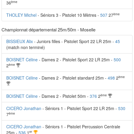
ème
36
ème
THOLEY Michel
- Séniors 3 - Pistolet 10 Mètres -
507
27
Championnat départemental 25m/50m - Moselle
BISSIEUX Alix
- Juniors filles - Pistolet Sport 22 LR 25m -
45
(match non terminé)
BOISNET Céline
- Dames 2 - Pistolet Sport 22 LR 25m -
500
ème
2
ème
BOISNET Céline
- Dames 2 - Pistolet standard 25m -
498
2
ème
BOISNET Céline
- Dames 2 - Pistolet 50m -
376
2
CICERO Jonathan
- Séniors 1 - Pistolet Sport 22 LR 25m -
530
ème
7
CICERO Jonathan
- Séniors 1 - Pistolet Percussion Centrale
er
25m -
536
1