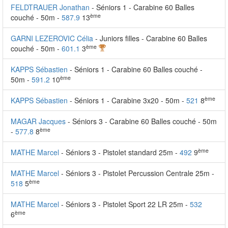
FELDTRAUER Jonathan
- Séniors 1 - Carabine 60 Balles
ème
couché - 50m -
587.9
13
GARNI LEZEROVIC Célia
- Juniors filles - Carabine 60 Balles
ème
couché - 50m -
601.1
3
KAPPS Sébastien
- Séniors 1 - Carabine 60 Balles couché -
ème
50m -
591.2
10
ème
KAPPS Sébastien
- Séniors 1 - Carabine 3x20 - 50m -
521
8
MAGAR Jacques
- Séniors 3 - Carabine 60 Balles couché - 50m
ème
-
577.8
8
ème
MATHE Marcel
- Séniors 3 - Pistolet standard 25m -
492
9
MATHE Marcel
- Séniors 3 - Pistolet Percussion Centrale 25m -
ème
518
5
MATHE Marcel
- Séniors 3 - Pistolet Sport 22 LR 25m -
532
ème
6