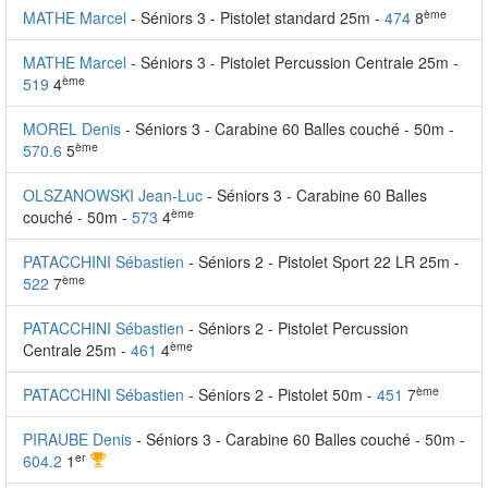
ème
MATHE Marcel
- Séniors 3 - Pistolet standard 25m -
474
8
MATHE Marcel
- Séniors 3 - Pistolet Percussion Centrale 25m -
ème
519
4
MOREL Denis
- Séniors 3 - Carabine 60 Balles couché - 50m -
ème
570.6
5
OLSZANOWSKI Jean-Luc
- Séniors 3 - Carabine 60 Balles
ème
couché - 50m -
573
4
PATACCHINI Sébastien
- Séniors 2 - Pistolet Sport 22 LR 25m -
ème
522
7
PATACCHINI Sébastien
- Séniors 2 - Pistolet Percussion
ème
Centrale 25m -
461
4
ème
PATACCHINI Sébastien
- Séniors 2 - Pistolet 50m -
451
7
PIRAUBE Denis
- Séniors 3 - Carabine 60 Balles couché - 50m -
er
604.2
1