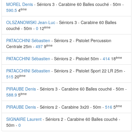
MOREL Denis
- Séniors 3 - Carabine 60 Balles couché - 50m -
ème
590.5
4
OLSZANOWSKI Jean-Luc
- Séniors 3 - Carabine 60 Balles
ème
couché - 50m -
0
12
PATACCHINI Sébastien
- Séniors 2 - Pistolet Percussion
ème
Centrale 25m -
497
9
ème
PATACCHINI Sébastien
- Séniors 2 - Pistolet 50m -
414
18
PATACCHINI Sébastien
- Séniors 2 - Pistolet Sport 22 LR 25m -
ème
515
20
PIRAUBE Denis
- Séniors 3 - Carabine 60 Balles couché - 50m -
ème
588.9
5
ème
PIRAUBE Denis
- Séniors 2 - Carabine 3x20 - 50m -
516
5
SIGNAIRE Laurent
- Séniors 2 - Carabine 60 Balles couché -
50m -
0