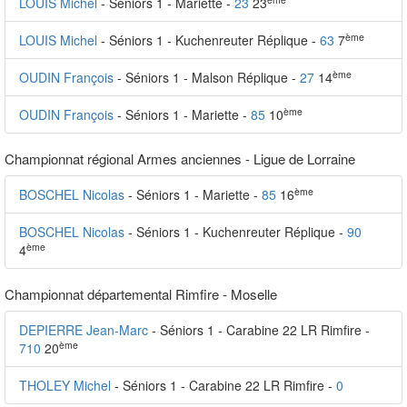
LOUIS Michel
- Séniors 1 - Mariette -
23
23
ème
LOUIS Michel
- Séniors 1 - Kuchenreuter Réplique -
63
7
ème
OUDIN François
- Séniors 1 - Malson Réplique -
27
14
ème
OUDIN François
- Séniors 1 - Mariette -
85
10
Championnat régional Armes anciennes - Ligue de Lorraine
ème
BOSCHEL Nicolas
- Séniors 1 - Mariette -
85
16
BOSCHEL Nicolas
- Séniors 1 - Kuchenreuter Réplique -
90
ème
4
Championnat départemental Rimfire - Moselle
DEPIERRE Jean-Marc
- Séniors 1 - Carabine 22 LR Rimfire -
ème
710
20
THOLEY Michel
- Séniors 1 - Carabine 22 LR Rimfire -
0