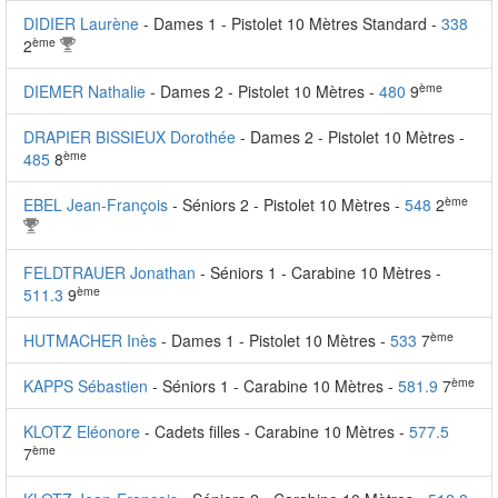
DIDIER Laurène
- Dames 1 - Pistolet 10 Mètres Standard -
338
ème
2
ème
DIEMER Nathalie
- Dames 2 - Pistolet 10 Mètres -
480
9
DRAPIER BISSIEUX Dorothée
- Dames 2 - Pistolet 10 Mètres -
ème
485
8
ème
EBEL Jean-François
- Séniors 2 - Pistolet 10 Mètres -
548
2
FELDTRAUER Jonathan
- Séniors 1 - Carabine 10 Mètres -
ème
511.3
9
ème
HUTMACHER Inès
- Dames 1 - Pistolet 10 Mètres -
533
7
ème
KAPPS Sébastien
- Séniors 1 - Carabine 10 Mètres -
581.9
7
KLOTZ Eléonore
- Cadets filles - Carabine 10 Mètres -
577.5
ème
7