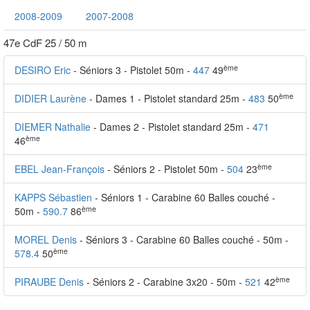
2008-2009
2007-2008
47e CdF 25 / 50 m
ème
DESIRO Eric
- Séniors 3 - Pistolet 50m -
447
49
ème
DIDIER Laurène
- Dames 1 - Pistolet standard 25m -
483
50
DIEMER Nathalie
- Dames 2 - Pistolet standard 25m -
471
ème
46
ème
EBEL Jean-François
- Séniors 2 - Pistolet 50m -
504
23
KAPPS Sébastien
- Séniors 1 - Carabine 60 Balles couché -
ème
50m -
590.7
86
MOREL Denis
- Séniors 3 - Carabine 60 Balles couché - 50m -
ème
578.4
50
ème
PIRAUBE Denis
- Séniors 2 - Carabine 3x20 - 50m -
521
42