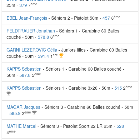
ème
25m -
379
7
ème
EBEL Jean-François
- Séniors 2 - Pistolet 50m -
457
6
FELDTRAUER Jonathan
- Séniors 1 - Carabine 60 Balles
ème
couché - 50m -
578.8
6
GARNI LEZEROVIC Célia
- Juniors filles - Carabine 60 Balles
ère
couché - 50m -
591.4
1
KAPPS Sébastien
- Séniors 1 - Carabine 60 Balles couché -
ème
50m -
587.8
5
ème
KAPPS Sébastien
- Séniors 1 - Carabine 3x20 - 50m -
515
2
MAGAR Jacques
- Séniors 3 - Carabine 60 Balles couché - 50m
ème
-
585.9
2
MATHE Marcel
- Séniors 3 - Pistolet Sport 22 LR 25m -
528
ème
4