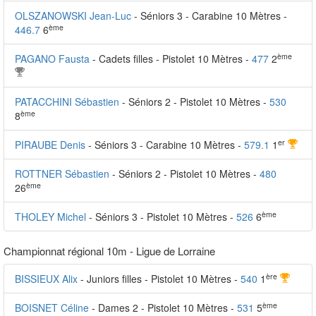
OLSZANOWSKI Jean-Luc
- Séniors 3 - Carabine 10 Mètres -
ème
446.7
6
ème
PAGANO Fausta
- Cadets filles - Pistolet 10 Mètres -
477
2
PATACCHINI Sébastien
- Séniors 2 - Pistolet 10 Mètres -
530
ème
8
er
PIRAUBE Denis
- Séniors 3 - Carabine 10 Mètres -
579.1
1
ROTTNER Sébastien
- Séniors 2 - Pistolet 10 Mètres -
480
ème
26
ème
THOLEY Michel
- Séniors 3 - Pistolet 10 Mètres -
526
6
Championnat régional 10m - Ligue de Lorraine
ère
BISSIEUX Alix
- Juniors filles - Pistolet 10 Mètres -
540
1
ème
BOISNET Céline
- Dames 2 - Pistolet 10 Mètres -
531
5