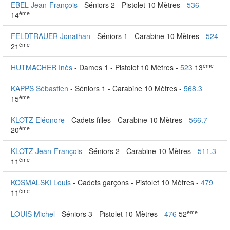
EBEL Jean-François
- Séniors 2 - Pistolet 10 Mètres -
536
ème
14
FELDTRAUER Jonathan
- Séniors 1 - Carabine 10 Mètres -
524
ème
21
ème
HUTMACHER Inès
- Dames 1 - Pistolet 10 Mètres -
523
13
KAPPS Sébastien
- Séniors 1 - Carabine 10 Mètres -
568.3
ème
15
KLOTZ Eléonore
- Cadets filles - Carabine 10 Mètres -
566.7
ème
20
KLOTZ Jean-François
- Séniors 2 - Carabine 10 Mètres -
511.3
ème
11
KOSMALSKI Louis
- Cadets garçons - Pistolet 10 Mètres -
479
ème
11
ème
LOUIS Michel
- Séniors 3 - Pistolet 10 Mètres -
476
52