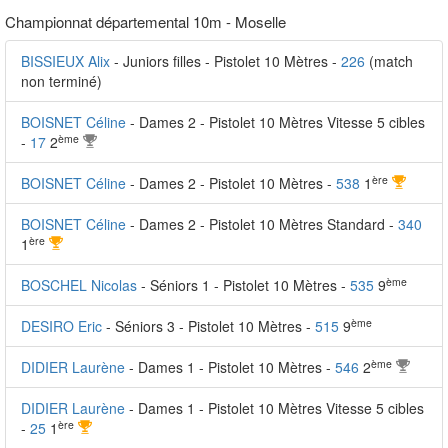
Championnat départemental 10m - Moselle
BISSIEUX Alix
- Juniors filles - Pistolet 10 Mètres -
226
(match
non terminé)
BOISNET Céline
- Dames 2 - Pistolet 10 Mètres Vitesse 5 cibles
ème
-
17
2
ère
BOISNET Céline
- Dames 2 - Pistolet 10 Mètres -
538
1
BOISNET Céline
- Dames 2 - Pistolet 10 Mètres Standard -
340
ère
1
ème
BOSCHEL Nicolas
- Séniors 1 - Pistolet 10 Mètres -
535
9
ème
DESIRO Eric
- Séniors 3 - Pistolet 10 Mètres -
515
9
ème
DIDIER Laurène
- Dames 1 - Pistolet 10 Mètres -
546
2
DIDIER Laurène
- Dames 1 - Pistolet 10 Mètres Vitesse 5 cibles
ère
-
25
1