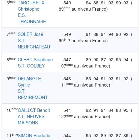
ème
6
TABOUREUX
549
94
88
91
93
90
93
(
ème
Christophe
89
au niveau France)
E.S.
THAONNAISE
ème
7
SOLER José
549
91
88
94
94
90
92
(
ème
S.T.
90
au niveau France)
NEUFCHATEAU
ème
8
CLERC Stéphane
547
89
90
87
92
95
94
(
ème
S.T. GOLBEY
107
au niveau France)
ème
9
DELANGLE
546
85
94
91
93
91
92
(
ème
Cyrille
111
au niveau France)
S.T.
REMIREMONT
ème
10
GAILLOT Benoît
544
92
91
94
84
88
95
(
ème
A.L. NEUVES
122
au niveau France)
MAISONS
ème
11
SIMON Frédéric
544
95
92
89
92
87
89
(