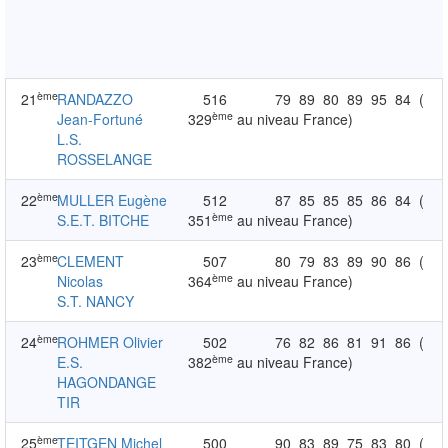
ème
21
RANDAZZO
516
79
89
80
89
95
84
(
ème
Jean-Fortuné
329
au niveau France)
L.S.
ROSSELANGE
ème
22
MULLER Eugène
512
87
85
85
85
86
84
(
ème
S.E.T. BITCHE
351
au niveau France)
ème
23
CLEMENT
507
80
79
83
89
90
86
(
ème
Nicolas
364
au niveau France)
S.T. NANCY
ème
24
ROHMER Olivier
502
76
82
86
81
91
86
(
ème
E.S.
382
au niveau France)
HAGONDANGE
TIR
ème
25
TEITGEN Michel
500
90
83
89
75
83
80
(