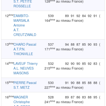
ème
S.T. PETITE
128
au niveau France)
ROSSELLE
ème
12
ZAMBITO-
539
89
91
92
84
92
91
(
ème
MARSALA
164
au niveau France)
Antoine
A.T.
CREUTZWALD
ème
13
CHARO Pascal
537
94
88
87
85
90
93
(
ème
A.T.P.N.
171
au niveau France)
THIONVILLE
ème
14
LAVEUF Thierry
532
92
90
90
85
92
83
(
ème
A.L. NEUVES
215
au niveau France)
MAISONS
ème
15
PIERRE Pascal
530
91
90
88
85
88
88
(
ème
S.T. METZ
227
au niveau France)
ème
16
WAGNER
528
89
87
86
83
88
95
(
ème
Christophe
241
au niveau France)