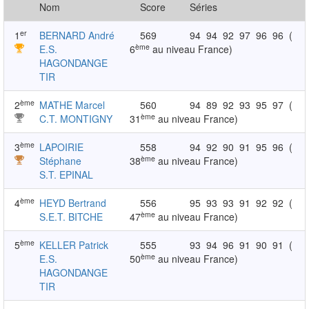
Nom
Score
Séries
er
1
BERNARD André
569
94
94
92
97
96
96
(
ème
E.S.
6
au niveau France)
HAGONDANGE
TIR
ème
2
MATHE Marcel
560
94
89
92
93
95
97
(
ème
C.T. MONTIGNY
31
au niveau France)
ème
3
LAPOIRIE
558
94
92
90
91
95
96
(
ème
Stéphane
38
au niveau France)
S.T. EPINAL
ème
4
HEYD Bertrand
556
95
93
93
91
92
92
(
ème
S.E.T. BITCHE
47
au niveau France)
ème
5
KELLER Patrick
555
93
94
96
91
90
91
(
ème
E.S.
50
au niveau France)
HAGONDANGE
TIR