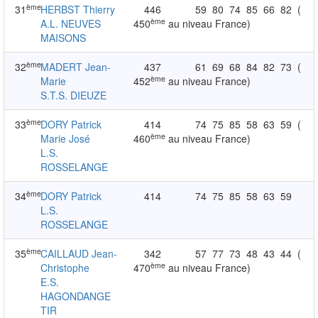
ème
31
HERBST Thierry
446
59
80
74
85
66
82
(
ème
A.L. NEUVES
450
au niveau France)
MAISONS
ème
32
MADERT Jean-
437
61
69
68
84
82
73
(
ème
Marie
452
au niveau France)
S.T.S. DIEUZE
ème
33
DORY Patrick
414
74
75
85
58
63
59
(
ème
Marie José
460
au niveau France)
L.S.
ROSSELANGE
ème
34
DORY Patrick
414
74
75
85
58
63
59
L.S.
ROSSELANGE
ème
35
CAILLAUD Jean-
342
57
77
73
48
43
44
(
ème
Christophe
470
au niveau France)
E.S.
HAGONDANGE
TIR