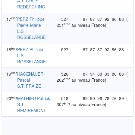
A.T. GROS
REDERCHING
ème
17
PERZ Philippe
527
87
87
87
92
86
88
(
ème
Pierre-Marie
251
au niveau France)
L.S.
ROSSELANGE
ème
18
PERZ Philippe
527
87
87
87
92
86
88
L.S.
ROSSELANGE
ème
19
HAGENAUER
526
87
94
88
83
86
88
(
ème
Pascal
262
au niveau France)
S.T. FRAIZE
ème
20
MATHIEU Patrick
518
89
90
96
78
76
89
(
ème
S.T.
307
au niveau France)
REMIREMONT