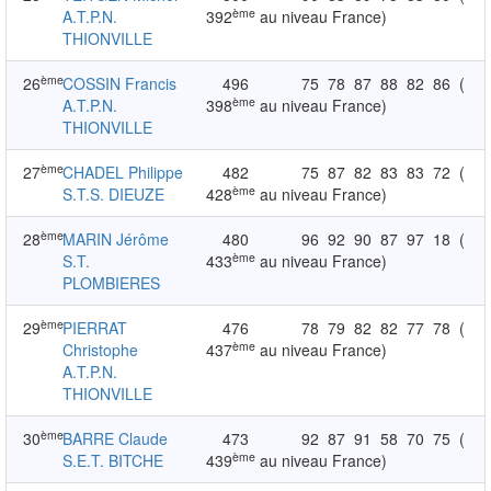
ème
A.T.P.N.
392
au niveau France)
THIONVILLE
ème
26
COSSIN Francis
496
75
78
87
88
82
86
(
ème
A.T.P.N.
398
au niveau France)
THIONVILLE
ème
27
CHADEL Philippe
482
75
87
82
83
83
72
(
ème
S.T.S. DIEUZE
428
au niveau France)
ème
28
MARIN Jérôme
480
96
92
90
87
97
18
(
ème
S.T.
433
au niveau France)
PLOMBIERES
ème
29
PIERRAT
476
78
79
82
82
77
78
(
ème
Christophe
437
au niveau France)
A.T.P.N.
THIONVILLE
ème
30
BARRE Claude
473
92
87
91
58
70
75
(
ème
S.E.T. BITCHE
439
au niveau France)