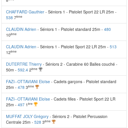
8
CHAFFARD Gauthier
- Séniors 1 - Pistolet Sport 22 LR 25m -
ème
538
7
CLAUDIN Adrien
- Séniors 1 - Pistolet standard 25m -
480
ème
10
CLAUDIN Adrien
- Séniors 1 - Pistolet Sport 22 LR 25m -
513
ème
12
DUTERTRE Thierry
- Séniors 2 - Carabine 60 Balles couché -
ème
50m -
592.4
2
FAZI--OTTAVIANI Eloïse
- Cadets garçons - Pistolet standard
ème
25m -
478
3
FAZI--OTTAVIANI Eloïse
- Cadets filles - Pistolet Sport 22 LR
ère
25m -
497
1
MUFFAT JOLY Grégory
- Séniors 2 - Pistolet Percussion
ème
Centrale 25m -
528
3