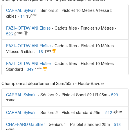
CARRAL Sylvain
- Séniors 2 - Pistolet 10 Mètres Vitesse 5
ème
cibles -
14
13
FAZI--OTTAVIANI Eloïse
- Cadets filles - Pistolet 10 Mètres -
ème
526
2
FAZI--OTTAVIANI Eloïse
- Cadets filles - Pistolet 10 Mètres
ère
Vitesse 5 cibles -
16
1
FAZI--OTTAVIANI Eloïse
- Cadets filles - Pistolet 10 Mètres
ère
Standard -
349
1
Championnat départemental 25m/50m - Haute-Savoie
CARRAL Sylvain
- Séniors 2 - Pistolet Sport 22 LR 25m -
529
ème
7
ème
CARRAL Sylvain
- Séniors 2 - Pistolet standard 25m -
512
6
CHAFFARD Gauthier
- Séniors 1 - Pistolet standard 25m -
513
ème