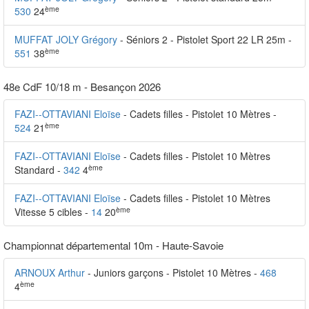
ème
530
24
MUFFAT JOLY Grégory
- Séniors 2 - Pistolet Sport 22 LR 25m -
ème
551
38
48e CdF 10/18 m - Besançon 2026
FAZI--OTTAVIANI Eloïse
- Cadets filles - Pistolet 10 Mètres -
ème
524
21
FAZI--OTTAVIANI Eloïse
- Cadets filles - Pistolet 10 Mètres
ème
Standard -
342
4
FAZI--OTTAVIANI Eloïse
- Cadets filles - Pistolet 10 Mètres
ème
Vitesse 5 cibles -
14
20
Championnat départemental 10m - Haute-Savoie
ARNOUX Arthur
- Juniors garçons - Pistolet 10 Mètres -
468
ème
4