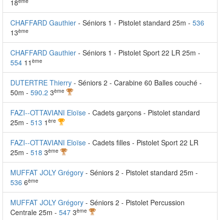
ème
18
CHAFFARD Gauthier
- Séniors 1 - Pistolet standard 25m -
536
ème
13
CHAFFARD Gauthier
- Séniors 1 - Pistolet Sport 22 LR 25m -
ème
554
11
DUTERTRE Thierry
- Séniors 2 - Carabine 60 Balles couché -
ème
50m -
590.2
3
FAZI--OTTAVIANI Eloïse
- Cadets garçons - Pistolet standard
ère
25m -
513
1
FAZI--OTTAVIANI Eloïse
- Cadets filles - Pistolet Sport 22 LR
ème
25m -
518
3
MUFFAT JOLY Grégory
- Séniors 2 - Pistolet standard 25m -
ème
536
6
MUFFAT JOLY Grégory
- Séniors 2 - Pistolet Percussion
ème
Centrale 25m -
547
3