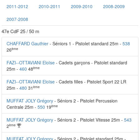
2011-2012
2010-2011
2009-2010
2008-2009
2007-2008
47e CdF 25 / 50 m
CHAFFARD Gauthier
- Séniors 1 - Pistolet standard 25m -
538
ème
26
FAZI--OTTAVIANI Eloïse
- Cadets garçons - Pistolet standard
ème
25m -
460
48
FAZI--OTTAVIANI Eloïse
- Cadets filles - Pistolet Sport 22 LR
ème
25m -
480
31
MUFFAT JOLY Grégory
- Séniors 2 - Pistolet Percussion
ème
Centrale 25m -
550
19
MUFFAT JOLY Grégory
- Séniors 2 - Pistolet Vitesse 25m -
543
ème
2
MUFFAT JOLY Grégory
- Séniors 2 - Pistolet standard 25m -