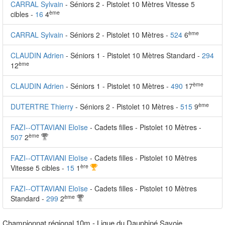
CARRAL Sylvain
- Séniors 2 - Pistolet 10 Mètres Vitesse 5
ème
cibles -
16
4
ème
CARRAL Sylvain
- Séniors 2 - Pistolet 10 Mètres -
524
6
CLAUDIN Adrien
- Séniors 1 - Pistolet 10 Mètres Standard -
294
ème
12
ème
CLAUDIN Adrien
- Séniors 1 - Pistolet 10 Mètres -
490
17
ème
DUTERTRE Thierry
- Séniors 2 - Pistolet 10 Mètres -
515
9
FAZI--OTTAVIANI Eloïse
- Cadets filles - Pistolet 10 Mètres -
ème
507
2
FAZI--OTTAVIANI Eloïse
- Cadets filles - Pistolet 10 Mètres
ère
Vitesse 5 cibles -
15
1
FAZI--OTTAVIANI Eloïse
- Cadets filles - Pistolet 10 Mètres
ème
Standard -
299
2
Championnat régional 10m - Ligue du Dauphiné Savoie