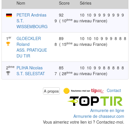
Nom
Score
Séries
PETER Andréas
92
10
10
9
9
9
9
9
9
9
ème
S.T.
9
( 10
au niveau France)
WISSEMBOURG
er
1
GLOECKLER
89
10
10
10
9
9
9
8
8
8
ème
Roland
8
( 15
au niveau France)
ASS. PRATIQUE
DU TIR
ème
2
PLIHA Nicolas
85
10
10
9
9
8
8
8
8
8
ème
S.T. SELESTAT
7
( 28
au niveau France)
Contact
A propos
Armurerie en ligne
Armurerie de chasseur.com
Vous aimeriez votre lien ici ? Contactez-moi.