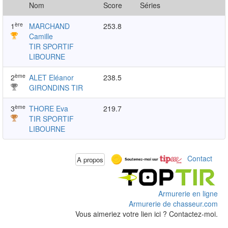
Nom
Score
Séries
ère
1
MARCHAND
253.8
Camille
TIR SPORTIF
LIBOURNE
ème
2
ALET Eléanor
238.5
GIRONDINS TIR
ème
3
THORE Eva
219.7
TIR SPORTIF
LIBOURNE
Contact
A propos
Armurerie en ligne
Armurerie de chasseur.com
Vous aimeriez votre lien ici ? Contactez-moi.