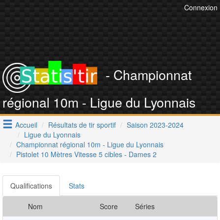
Connexion
- Championnat
régional 10m - Ligue du Lyonnais
Accueil
Résultats de tir sportif
Saison 2023-2024
Ligue du Lyonnais
Championnat régional 10m - Ligue du Lyonnais
Pistolet 10 Mètres Vitesse 5 cibles - Dames 2
Qualifications
Stats
Nom
Score
Séries