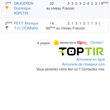
ère
ème
1
DAUGERON
22
3
3
2
3
2
4
2
3
( 8
Dominique
au niveau France)
ASPLTIR
ème
2
PETIT Monique
14
2
1
3
1
2
1
1
3
(
ème
T.O. LYONNAIS
60
au niveau France)
Contact
A propos
Armurerie en ligne
Armurerie de chasseur.com
Vous aimeriez votre lien ici ? Contactez-moi.