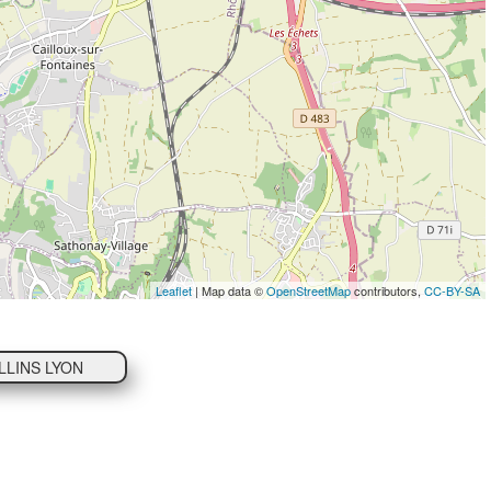
Leaflet
| Map data ©
OpenStreetMap
contributors,
CC-BY-SA
LLINS LYON