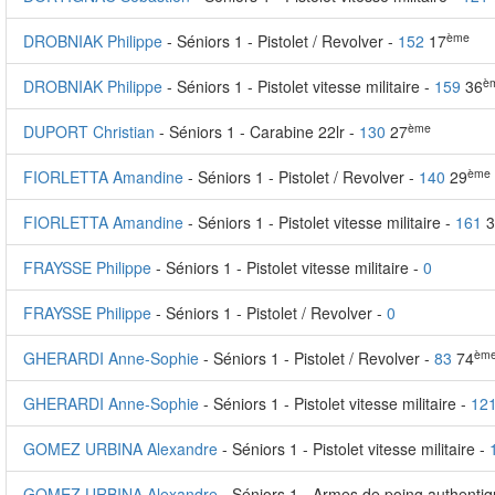
ème
DROBNIAK Philippe
- Séniors 1 - Pistolet / Revolver -
152
17
è
DROBNIAK Philippe
- Séniors 1 - Pistolet vitesse militaire -
159
36
ème
DUPORT Christian
- Séniors 1 - Carabine 22lr -
130
27
ème
FIORLETTA Amandine
- Séniors 1 - Pistolet / Revolver -
140
29
FIORLETTA Amandine
- Séniors 1 - Pistolet vitesse militaire -
161
3
FRAYSSE Philippe
- Séniors 1 - Pistolet vitesse militaire -
0
FRAYSSE Philippe
- Séniors 1 - Pistolet / Revolver -
0
èm
GHERARDI Anne-Sophie
- Séniors 1 - Pistolet / Revolver -
83
74
GHERARDI Anne-Sophie
- Séniors 1 - Pistolet vitesse militaire -
12
GOMEZ URBINA Alexandre
- Séniors 1 - Pistolet vitesse militaire -
GOMEZ URBINA Alexandre
- Séniors 1 - Armes de poing authenti