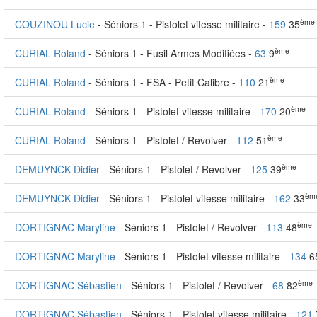
ème
COUZINOU Lucie
- Séniors 1 - Pistolet vitesse militaire -
159
35
ème
CURIAL Roland
- Séniors 1 - Fusil Armes Modifiées -
63
9
ème
CURIAL Roland
- Séniors 1 - FSA - Petit Calibre -
110
21
ème
CURIAL Roland
- Séniors 1 - Pistolet vitesse militaire -
170
20
ème
CURIAL Roland
- Séniors 1 - Pistolet / Revolver -
112
51
ème
DEMUYNCK Didier
- Séniors 1 - Pistolet / Revolver -
125
39
èm
DEMUYNCK Didier
- Séniors 1 - Pistolet vitesse militaire -
162
33
ème
DORTIGNAC Maryline
- Séniors 1 - Pistolet / Revolver -
113
48
DORTIGNAC Maryline
- Séniors 1 - Pistolet vitesse militaire -
134
6
ème
DORTIGNAC Sébastien
- Séniors 1 - Pistolet / Revolver -
68
82
DORTIGNAC Sébastien
- Séniors 1 - Pistolet vitesse militaire -
121