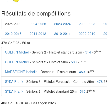
Résultats de compétitions
2025-2026
2024-2025
2023-2024
2022-2023
2
2012-2013
2011-2012
2010-2011
2009-2010
2
47e CdF 25 / 50 m
ème
GUERIN Michel
- Séniors 2 - Pistolet standard 25m -
514
43
ème
GUERIN Michel
- Séniors 2 - Pistolet 50m -
503
25
ème
MARSEIGNE Isabelle
- Dames 2 - Pistolet 50m -
459
34
SYDA Frank
- Séniors 3 - Pistolet Percussion Centrale 25m -
478
5
ème
SYDA Frank
- Séniors 3 - Pistolet standard 25m -
510
27
48e CdF 10/18 m - Besançon 2026