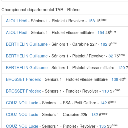
Championnat départemental TAR - Rhône
ème
ALOUI Hédi
- Séniors 1 - Pistolet / Revolver -
158
15
ème
ALOUI Hédi
- Séniors 1 - Pistolet vitesse militaire -
154
48
ème
BERTHELIN Guillaume
- Séniors 1 - Carabine 22lr -
182
8
ème
BERTHELIN Guillaume
- Séniors 1 - Pistolet / Revolver -
82
75
BERTHELIN Guillaume
- Séniors 1 - Pistolet vitesse militaire -
120
7
èm
BROSSET Frédéric
- Séniors 1 - Pistolet vitesse militaire -
138
62
ème
BROSSET Frédéric
- Séniors 1 - Pistolet / Revolver -
110
57
ème
COUZINOU Lucie
- Séniors 1 - FSA - Petit Calibre -
142
9
ème
COUZINOU Lucie
- Séniors 1 - Carabine 22lr -
182
6
ème
COUZINOU Lucie
- Séniors 1 - Pistolet / Revolver -
135
33