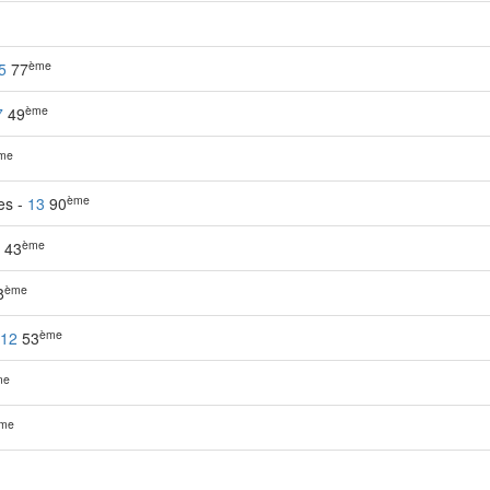
ème
5
77
ème
7
49
me
ème
les -
13
90
ème
43
ème
8
ème
12
53
me
me