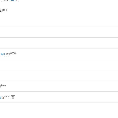
ème
4
ème
-
40
31
ème
8
ème
2
2