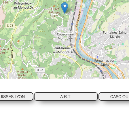
UISSES LYON
A.R.T.
CASC OU