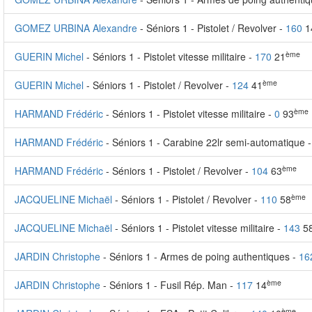
GOMEZ URBINA Alexandre
- Séniors 1 - Pistolet / Revolver -
160
1
ème
GUERIN Michel
- Séniors 1 - Pistolet vitesse militaire -
170
21
ème
GUERIN Michel
- Séniors 1 - Pistolet / Revolver -
124
41
ème
HARMAND Frédéric
- Séniors 1 - Pistolet vitesse militaire -
0
93
HARMAND Frédéric
- Séniors 1 - Carabine 22lr semi-automatique 
ème
HARMAND Frédéric
- Séniors 1 - Pistolet / Revolver -
104
63
ème
JACQUELINE Michaël
- Séniors 1 - Pistolet / Revolver -
110
58
JACQUELINE Michaël
- Séniors 1 - Pistolet vitesse militaire -
143
5
JARDIN Christophe
- Séniors 1 - Armes de poing authentiques -
16
ème
JARDIN Christophe
- Séniors 1 - Fusil Rép. Man -
117
14
ème