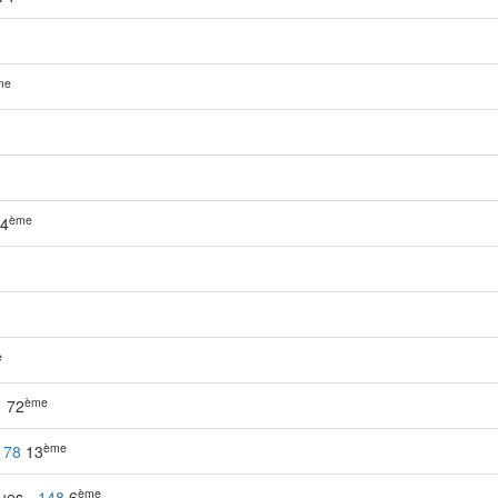
me
ème
4
e
ème
1
72
ème
178
13
ème
ques -
148
6