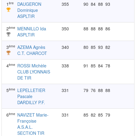
ère
1
DAUGERON
355
90
84
88
93
Dominique
ASPLTIR
ème
2
MENNILLO Ida
350
88
88
88
86
ASPLTIR
ème
3
AZEMA Agnès
340
80
85
93
82
C.T. CHARCOT
ème
4
ROSSI Michèle
338
91
85
84
78
CLUB LYONNAIS
DE TIR
ème
5
LEPELLETIER
331
79
76
88
88
Pascale
DARDILLY P.F.
ème
6
NAVIZET Marie-
331
85
82
85
79
Françoise
A.S.A.L.
SECTION TIR