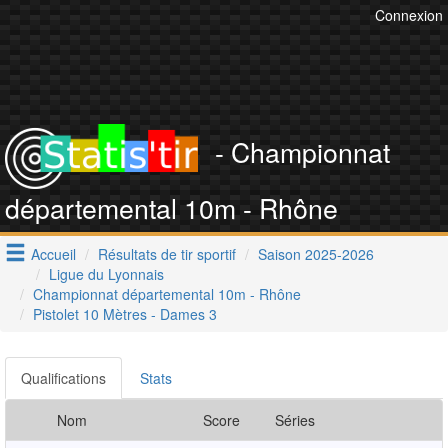
Connexion
- Championnat
départemental 10m - Rhône
Accueil
Résultats de tir sportif
Saison 2025-2026
Ligue du Lyonnais
Championnat départemental 10m - Rhône
Pistolet 10 Mètres - Dames 3
Qualifications
Stats
Nom
Score
Séries