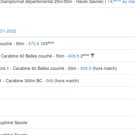
ème
Championnat départemental 25m/50m - Haute-Savoie) (
147
au cla
021-2022
ème
 couché - 50m -
572.6
103
ème
 Carabine 60 Balles couché - 50m -
605.5
2
rs 1 - Carabine 60 Balles couché - 50m -
605.5
(hors match)
 1 - Carabine 300m BC -
568
(hors match)
auphiné Savoie
auphiné Savoie