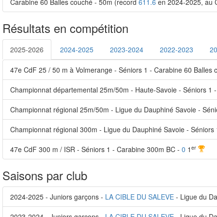
Carabine 60 Balles couché - 50m (record
611.6
en 2024-2025, au 
Résultats en compétition
2025-2026
2024-2025
2023-2024
2022-2023
2
47e CdF 25 / 50 m à Volmerange - Séniors 1 - Carabine 60 Balles
Championnat départemental 25m/50m - Haute-Savoie - Séniors 1 -
Championnat régional 25m/50m - Ligue du Dauphiné Savoie - Sénio
Championnat régional 300m - Ligue du Dauphiné Savoie - Séniors
er
47e CdF 300 m / ISR - Séniors 1 - Carabine 300m BC -
0
1
Saisons par club
2024-2025 - Juniors garçons -
LA CIBLE DU SALEVE
- Ligue du D
2023-2024 - Juniors garçons -
LA CIBLE DU SALEVE
- Ligue du D