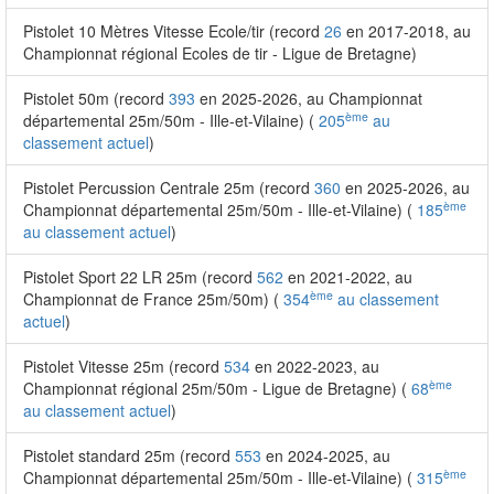
Pistolet 10 Mètres Vitesse Ecole/tir (record
26
en 2017-2018, au
Championnat régional Ecoles de tir - Ligue de Bretagne)
Pistolet 50m (record
393
en 2025-2026, au Championnat
ème
départemental 25m/50m - Ille-et-Vilaine) (
205
au
classement actuel
)
Pistolet Percussion Centrale 25m (record
360
en 2025-2026, au
ème
Championnat départemental 25m/50m - Ille-et-Vilaine) (
185
au classement actuel
)
Pistolet Sport 22 LR 25m (record
562
en 2021-2022, au
ème
Championnat de France 25m/50m) (
354
au classement
actuel
)
Pistolet Vitesse 25m (record
534
en 2022-2023, au
ème
Championnat régional 25m/50m - Ligue de Bretagne) (
68
au classement actuel
)
Pistolet standard 25m (record
553
en 2024-2025, au
ème
Championnat départemental 25m/50m - Ille-et-Vilaine) (
315