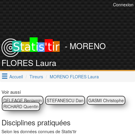
Connexion
- MORENO
FLORES Laura
Accueil
Tireurs
MORENO FLORES Laura
Voir aussi
DELEAGE Benjamin
STEFANESCU Dan
GASMI Christophe
RICHARD Quentin
Disciplines pratiquées
Selon les données connues de Statis'tir