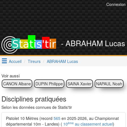
Connexion
- ABRAHAM Lucas
Accueil
Tireurs
ABRAHAM Lucas
Voir aussi
CANON Albane
DUPIN Philippe
SAINA Xavier
NAPAUL Noah
Disciplines pratiquées
Selon les données connues de Statis'tir
Pistolet 10 Mètres (record
565
en 2025-2026, au Championnat
ème
départemental 10m - Landes) (
10
au classement actuel
)