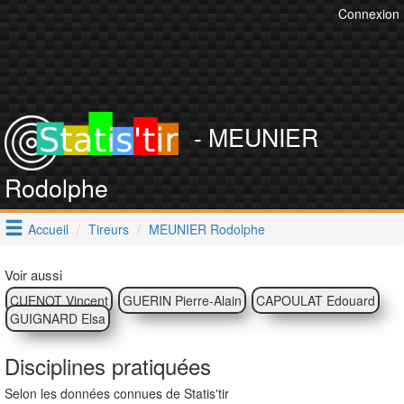
Connexion
- MEUNIER
Rodolphe
Accueil
Tireurs
MEUNIER Rodolphe
Voir aussi
CUENOT Vincent
GUERIN Pierre-Alain
CAPOULAT Edouard
GUIGNARD Elsa
Disciplines pratiquées
Selon les données connues de Statis'tir