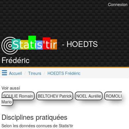
Connexion
- HOEDTS
Frédéric
Accueil
Tireurs
HOEDTS Frédéric
Voir aussi
SOULIE Romain
BELTCHEV Patrick
NOEL Aurélie
ROMOLI
Mario
Disciplines pratiquées
Selon les données connues de Statis'tir